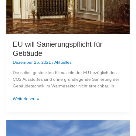
EU will Sanierungspflicht für
Gebäude
Dezember 25, 2021
/
Aktuelles
Die selbst gesteckten Klimaziele der EU bezüglich des
CO2 Ausstoßes sind ohne grundlegende Sanierung der
Gebäudetechnik im Wärmesektor nicht erreichbar. In
EU
Weiterlesen »
will
Sanierungspflicht
für
Gebäude