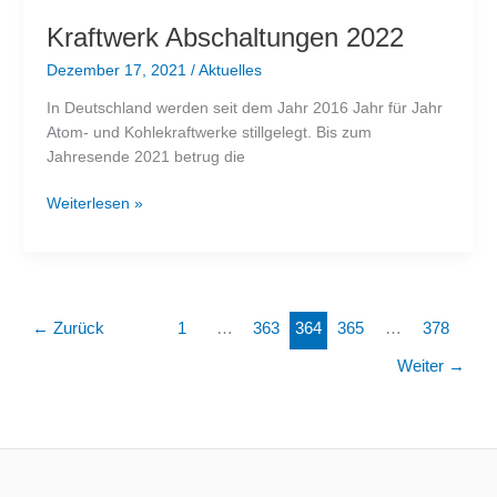
Kraftwerk Abschaltungen 2022
Dezember 17, 2021
/
Aktuelles
In Deutschland werden seit dem Jahr 2016 Jahr für Jahr
Atom- und Kohlekraftwerke stillgelegt. Bis zum
Jahresende 2021 betrug die
Kraftwerk
Weiterlesen »
Abschaltungen
2022
←
Zurück
1
…
363
364
365
…
378
Weiter
→