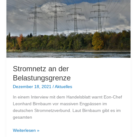
Versorgung
mit
Lebensmitteln?
Stromnetz an der
Belastungsgrenze
Dezember 18, 2021
/
Aktuelles
In einem Interview mit dem Handelsblatt warnt Eon-Chef
Leonhard Birnbaum vor massiven Engpässen im
deutschen Stromnetzverbund. Laut Birnbaum gibt es im
gesamten
Stromnetz
Weiterlesen »
an