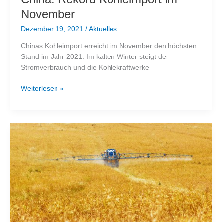
November
Dezember 19, 2021
/
Aktuelles
Chinas Kohleimport erreicht im November den höchsten
Stand im Jahr 2021. Im kalten Winter steigt der
Stromverbrauch und die Kohlekraftwerke
China:
Weiterlesen »
Rekord
Kohleimport
im
November