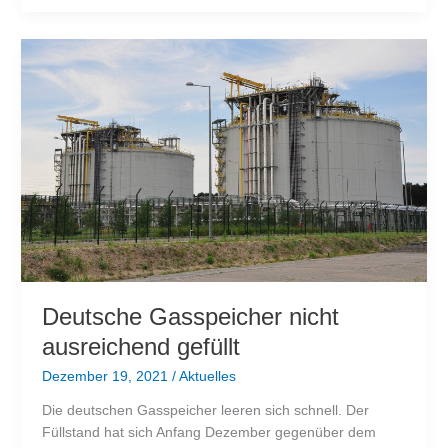
wenn
Europa
das
Gas
ausgeht?
Deutsche Gasspeicher nicht
ausreichend gefüllt
Dezember 19, 2021
/
Aktuelles
Die deutschen Gasspeicher leeren sich schnell. Der
Füllstand hat sich Anfang Dezember gegenüber dem