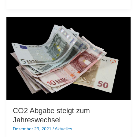
echte
Einschätzung
der
Kosten
von
Windkraftanlagen
CO2 Abgabe steigt zum
Jahreswechsel
Dezember 23, 2021
/
Aktuelles