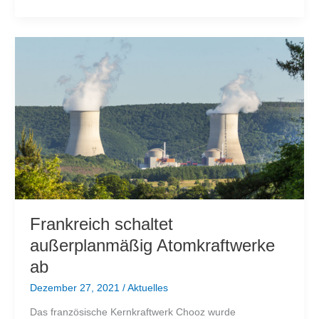
Energiewende
ist
ein
einziges
Fiasko
Frankreich schaltet
außerplanmäßig Atomkraftwerke
ab
Dezember 27, 2021
/
Aktuelles
Das französische Kernkraftwerk Chooz wurde