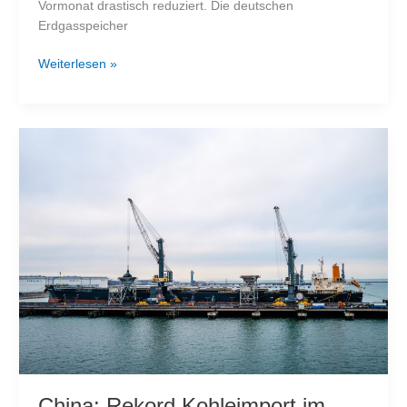
Vormonat drastisch reduziert. Die deutschen
Erdgasspeicher
Deutsche
Weiterlesen »
Gasspeicher
nicht
ausreichend
gefüllt
China: Rekord Kohleimport im