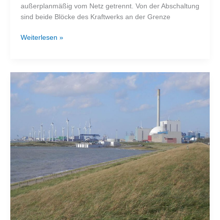
außerplanmäßig vom Netz getrennt. Von der Abschaltung
sind beide Blöcke des Kraftwerks an der Grenze
Frankreich
Weiterlesen »
schaltet
außerplanmäßig
Atomkraftwerke
ab