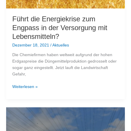
Führt die Energiekrise zum
Engpass in der Versorgung mit
Lebensmitteln?
Dezember 18, 2021
/
Aktuelles
Die Chemiefirmen haben weltweit aufgrund der hohen
Erdgaspreise die Düngemittelproduktion gedrosselt oder
sogar ganz eingestellt. Jetzt lauft die Landwirtschaft
Gefahr,
Führt
Weiterlesen »
die
Energiekrise
zum
Engpass
in
der