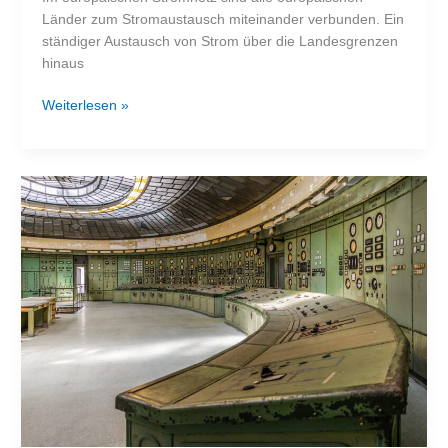
Länder zum Stromaustausch miteinander verbunden. Ein
ständiger Austausch von Strom über die Landesgrenzen
hinaus
Chaotische
Weiterlesen »
Verhältnisse
am
europäischen
Strommarkt