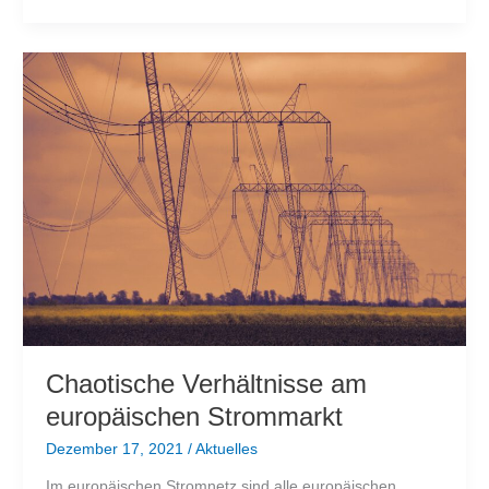
der
Belastungsgrenze
Chaotische Verhältnisse am
europäischen Strommarkt
Dezember 17, 2021
/
Aktuelles
Im europäischen Stromnetz sind alle europäischen