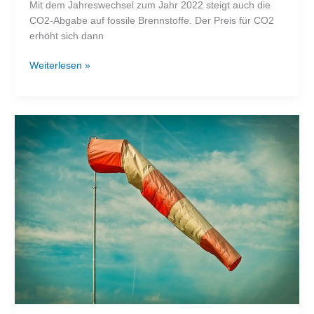
Mit dem Jahreswechsel zum Jahr 2022 steigt auch die
CO2-Abgabe auf fossile Brennstoffe. Der Preis für CO2
erhöht sich dann
CO2
Weiterlesen »
Abgabe
steigt
zum
Jahreswechsel