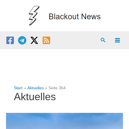
Zum
Inhalt
springen
Suchen
Start
Aktuelles
Seite 364
Aktuelles