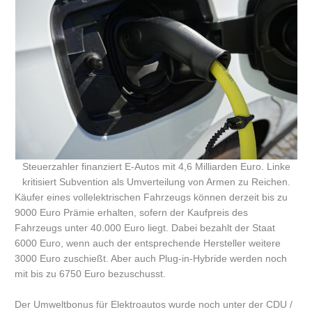
Steuerzahler finanziert E-Autos mit 4,6 Milliarden Euro. Linke
kritisiert Subvention als Umverteilung von Armen zu Reichen.
Käufer eines vollelektrischen Fahrzeugs können derzeit bis zu
9000 Euro Prämie erhalten, sofern der Kaufpreis des
Fahrzeugs unter 40.000 Euro liegt. Dabei bezahlt der Staat
6000 Euro, wenn auch der entsprechende Hersteller weitere
3000 Euro zuschießt. Aber auch Plug-in-Hybride werden noch
mit bis zu 6750 Euro bezuschusst.
Der Umweltbonus für Elektroautos wurde noch unter der CDU /