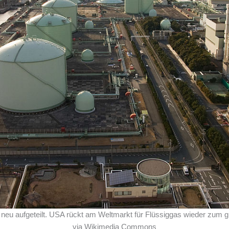
neu aufgeteilt. USA rückt am Weltmarkt für Flüssiggas wieder zum glo
via Wikimedia Commons