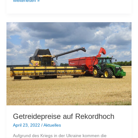
Russisches-
Weiterlesen »
Öl
Embargo:
EU-
Regierungen
sind
sich
uneinig
Getreidepreise auf Rekordhoch
April 23, 2022
/
Aktuelles
Aufgrund des Kriegs in der Ukraine kommen die