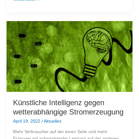
Netzbetreiber
stoppen
Einspeisung
erneuerbarer
Energien
Künstliche Intelligenz gegen
wetterabhängige Stromerzeugung
April 19, 2022
/
Aktuelles
Mehr Verbraucher auf der einen Seite und mehr
Erzeuger mit schwankender Leistung auf der anderen