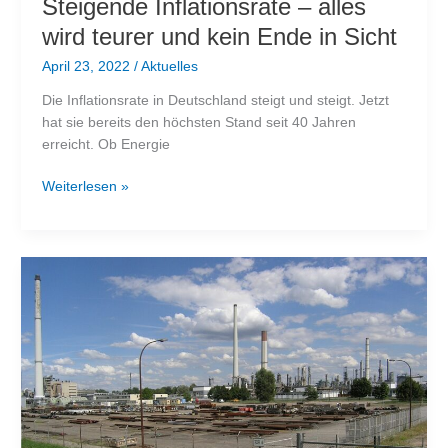
Steigende Inflationsrate – alles
wird teurer und kein Ende in Sicht
April 23, 2022
/
Aktuelles
Die Inflationsrate in Deutschland steigt und steigt. Jetzt
hat sie bereits den höchsten Stand seit 40 Jahren
erreicht. Ob Energie
Steigende
Weiterlesen »
Inflationsrate
–
alles
wird
teurer
und
kein
Ende
in
Sicht