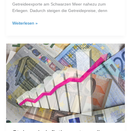
Getreideexporte am Schwarzen Meer nahezu zum
Erliegen. Dadurch steigen die Getreidepreise, denn
Getreidepreise
Weiterlesen »
auf
Rekordhoch