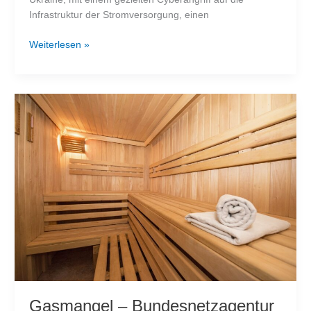
Infrastruktur der Stromversorgung, einen
Russische
Weiterlesen »
Hacker
versuchen
Blackout
in
der
Ukraine
auszulösen
Gasmangel – Bundesnetzagentur