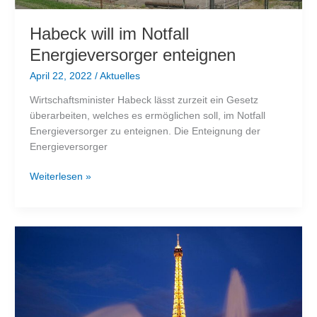
Habeck will im Notfall
Energieversorger enteignen
April 22, 2022
/
Aktuelles
Wirtschaftsminister Habeck lässt zurzeit ein Gesetz
überarbeiten, welches es ermöglichen soll, im Notfall
Energieversorger zu enteignen. Die Enteignung der
Energieversorger
Habeck
Weiterlesen »
will
im
Notfall
Energieversorger
enteignen