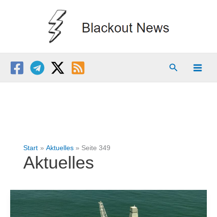
Zum
Inhalt
springen
Suchen
Start
Aktuelles
Seite 349
Aktuelles