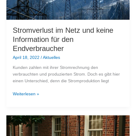
Stromverlust im Netz und keine
Information für den
Endverbraucher
April 18, 2022
/
Aktuelles
Kunden zahlen mit ihrer Stromrechnung den
verbrauchten und produzierten Strom. Doch es gibt hier
einen Unterschied, denn die Stromproduktion liegt
Stromverlust
Weiterlesen »
im
Netz
und
keine
Information
für