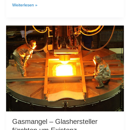
Nächste
Weiterlesen »
Preissteigerung
bei
Strom
und
Gas
Gasmangel – Glashersteller