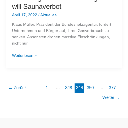
will Saunaverbot
April 17, 2022
/
Aktuelles
Klaus Müller, Präsident der Bundesnetzagentur, fordert
Unternehmen und Bürger auf, ihren Gasverbrauch zu
senken. Ansonsten drohen massive Einschränkungen,
nicht nur
Gasmangel
Weiterlesen »
–
Bundesnetzagentur
will
Saunaverbot
←
Zurück
1
…
348
349
350
…
377
Weiter
→