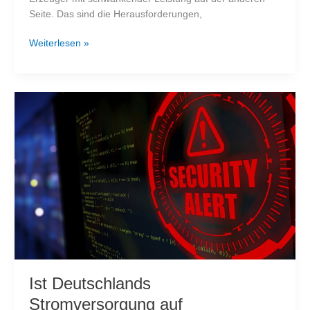
Seite. Das sind die Herausforderungen,
Künstliche
Weiterlesen »
Intelligenz
gegen
wetterabhängige
Stromerzeugung
Ist Deutschlands
Stromversorgung auf