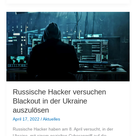
Wärmepumpe
die
Lösung?
Russische Hacker versuchen
Blackout in der Ukraine
auszulösen
April 17, 2022
/
Aktuelles
Russische Hacker haben am 8. April versucht, in der
Ukraine, mit einem gezielten Cyberangriff auf die