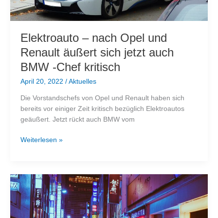
Elektroauto – nach Opel und
Renault äußert sich jetzt auch
BMW -Chef kritisch
April 20, 2022
/
Aktuelles
Die Vorstandschefs von Opel und Renault haben sich
bereits vor einiger Zeit kritisch bezüglich Elektroautos
geäußert. Jetzt rückt auch BMW vom
Elektroauto
Weiterlesen »
–
nach
Opel
und
Renault
äußert
sich