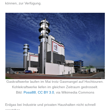
können, zur Verfügung.
Gaskraftwerke laufen im Mai trotz Gasmangel auf Hochtouren.
Kohlekraftwerke liefen im gleichen Zeitraum gedrosselt.
Bild:
Possi88
,
CC BY 3.0
, via Wikimedia Commons
Erdgas bei Industrie und privaten Haushalten nicht schnell