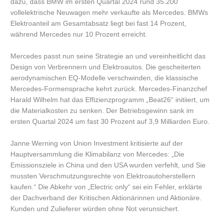
dazu, dass BMW im ersten Quartal 2024 rund 35.200
vollelektrische Neuwagen mehr verkaufte als Mercedes. BMWs
Elektroanteil am Gesamtabsatz liegt bei fast 14 Prozent,
während Mercedes nur 10 Prozent erreicht.
Mercedes passt nun seine Strategie an und vereinheitlicht das
Design von Verbrennern und Elektroautos. Die gescheiterten
aerodynamischen EQ-Modelle verschwinden, die klassische
Mercedes-Formensprache kehrt zurück. Mercedes-Finanzchef
Harald Wilhelm hat das Effizienzprogramm „Beat26“ initiiert, um
die Materialkosten zu senken. Der Betriebsgewinn sank im
ersten Quartal 2024 um fast 30 Prozent auf 3,9 Milliarden Euro.
Janne Werning von Union Investment kritisierte auf der
Hauptversammlung die Klimabilanz von Mercedes: „Die
Emissionsziele in China und den USA wurden verfehlt, und Sie
mussten Verschmutzungsrechte von Elektroautoherstellern
kaufen.“ Die Abkehr von „Electric only“ sei ein Fehler, erklärte
der Dachverband der Kritischen Aktionärinnen und Aktionäre.
Kunden und Zulieferer würden ohne Not verunsichert.