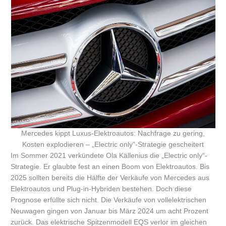
Mercedes kippt Luxus-Elektroautos: Nachfrage zu gering,
Kosten explodieren – „Electric only“-Strategie gescheitert
Im Sommer 2021 verkündete Ola Källenius die „Electric only“-
Strategie. Er glaubte fest an einen Boom von Elektroautos. Bis
2025 sollten bereits die Hälfte der Verkäufe von Mercedes aus
Elektroautos und Plug-in-Hybriden bestehen. Doch diese
Prognose erfüllte sich nicht. Die Verkäufe von vollelektrischen
Neuwagen gingen von Januar bis März 2024 um acht Prozent
zurück. Das elektrische Spitzenmodell EQS verlor im gleichen