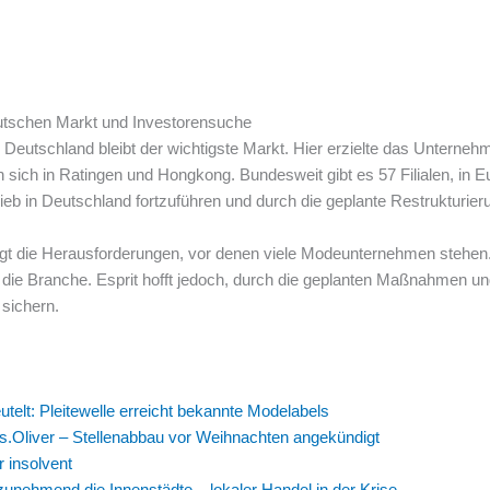
deutschen Markt und Investorensuche
ch Deutschland bleibt der wichtigste Markt. Hier erzielte das Unterneh
sich in Ratingen und Hongkong. Bundesweit gibt es 57 Filialen, in E
eb in Deutschland fortzuführen und durch die geplante Restrukturierun
 zeigt die Herausforderungen, vor denen viele Modeunternehmen steh
n die Branche. Esprit hofft jedoch, durch die geplanten Maßnahmen un
 sichern.
elt: Pleitewelle erreicht bekannte Modelabels
s.Oliver – Stellenabbau vor Weihnachten angekündigt
 insolvent
 zunehmend die Innenstädte – lokaler Handel in der Krise