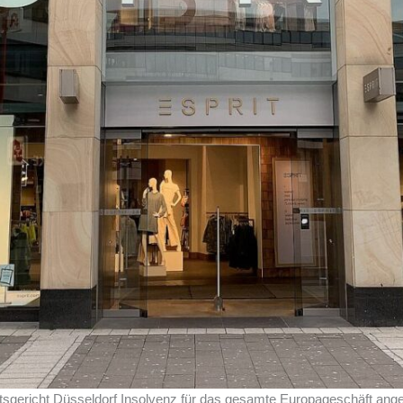
sgericht Düsseldorf Insolvenz für das gesamte Europageschäft angem