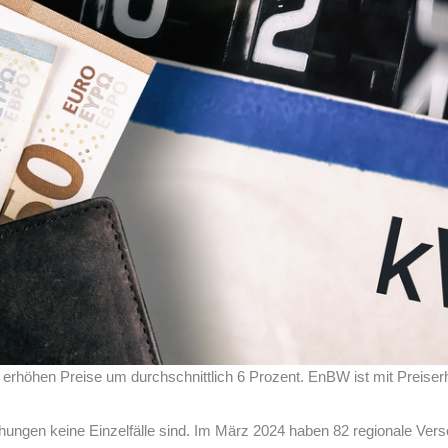
erhöhen Preise um durchschnittlich 6 Prozent. EnBW ist mit Preiser
öhungen keine Einzelfälle sind. Im März 2024 haben 82 regionale Ve