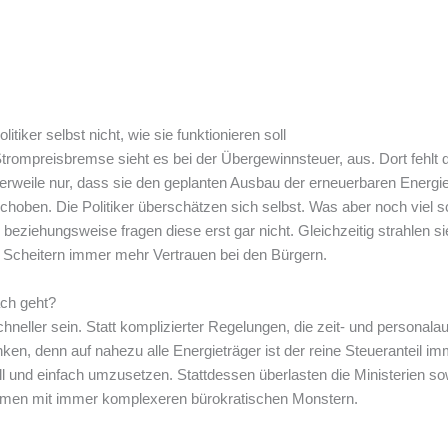
tiker selbst nicht, wie sie funktionieren soll
rompreisbremse sieht es bei der Übergewinnsteuer, aus. Dort fehlt de
ttlerweile nur, dass sie den geplanten Ausbau der erneuerbaren Energ
hoben. Die Politiker überschätzen sich selbst. Was aber noch viel 
ziehungsweise fragen diese erst gar nicht. Gleichzeitig strahlen sie
m Scheitern immer mehr Vertrauen bei den Bürgern.
ach geht?
hneller sein. Statt komplizierter Regelungen, die zeit- und personalau
ken, denn auf nahezu alle Energieträger ist der reine Steueranteil i
l und einfach umzusetzen. Stattdessen überlasten die Ministerien sow
hmen mit immer komplexeren bürokratischen Monstern.