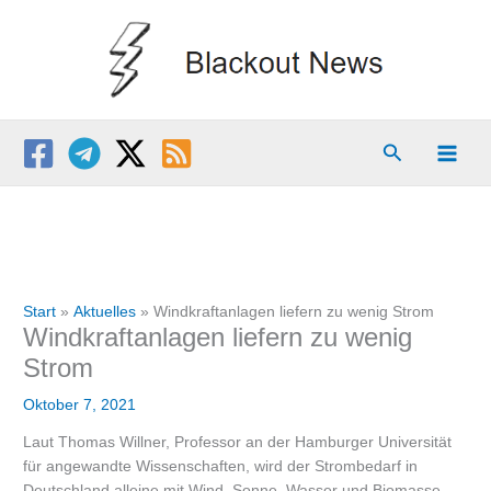
Zum
Inhalt
springen
Suchen
Start
Aktuelles
Windkraftanlagen liefern zu wenig Strom
Windkraftanlagen liefern zu wenig
Strom
Oktober 7, 2021
Laut Thomas Willner, Professor an der Hamburger Universität
für angewandte Wissenschaften, wird der Strombedarf in
Deutschland alleine mit Wind, Sonne, Wasser und Biomasse