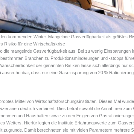
den kommenden Winter. Mangelnde Gasverfügbarkeit als größtes Risi
 Risiko für eine Wirtschaftskrise
ko die mangelnde Gasverfügbarkeit aus. Bei zu wenig Einsparunge
in bestimmten Branchen zu Produktionsminderungen und -stopps führ
ahrscheinlichkeit der genannten Risiken lasse sich allerdings nur s
i ausrechenbar, dass nur eine Gaseinsparung von 20 % Rationierunge
probtes Mittel von Wirtschaftsforschungsinstituten. Dieses Mal wurde
n Szenarien deutlich verfeinert. Dies betraf sowohl die Annahmen zum
rnehmen und Haushalten sowie zu den Folgen von Gasrationierungen 
des Wetters. Hierfür legten die Institute Erfahrungswerte zum Gasver
 zugrunde. Damit berechneten sie mit vielen Parametern mehrere Sze