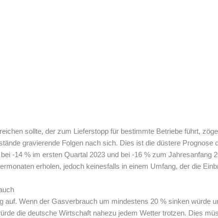
chen sollte, der zum Lieferstopp für bestimmte Betriebe führt, zög
lstände gravierende Folgen nach sich. Dies ist die düstere Prognos
n bei -14 % im ersten Quartal 2023 und bei -16 % zum Jahresanfang 20
rmonaten erholen, jedoch keinesfalls in einem Umfang, der die Einb
auch
eg auf. Wenn der Gasverbrauch um mindestens 20 % sinken würde u
würde die deutsche Wirtschaft nahezu jedem Wetter trotzen. Dies müss