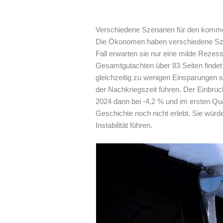
Verschiedene Szenarien für den komm
Die Ökonomen haben verschiedene Szen
Fall erwarten sie nur eine milde Reze
Gesamtgutachten über 83 Seiten findet 
gleichzeitig zu wenigen Einsparungen s
der Nachkriegszeit führen. Der Einbruch
2024 dann bei -4,2 % und im ersten Qua
Geschichte noch nicht erlebt. Sie wür
Instabilität führen.