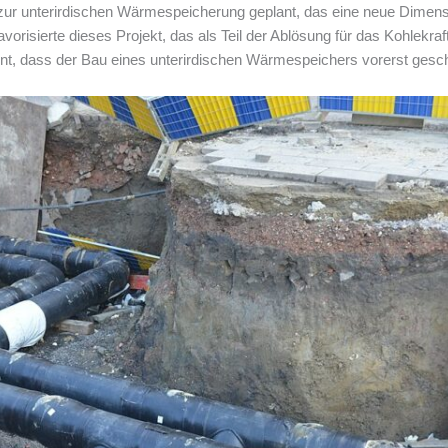
 zur unterirdischen Wärmespeicherung geplant, das eine neue Dimensi
orisierte dieses Projekt, das als Teil der Ablösung für das Kohlekr
 dass der Bau eines unterirdischen Wärmespeichers vorerst gesche