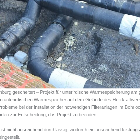
urg gescheitert – Projekt für unterirdische Wärmespeicherung am 
inen unterirdischen Wärmespeicher auf dem Gelände des Heizkraftwer
 Probleme bei der Installation der notwendigen Filteranlagen im Bohrl
rten zur Entscheidung, das Projekt zu beenden.
ist nicht ausreichend durchlässig, wodurch ein ausreichend leistungs
ingestellt.