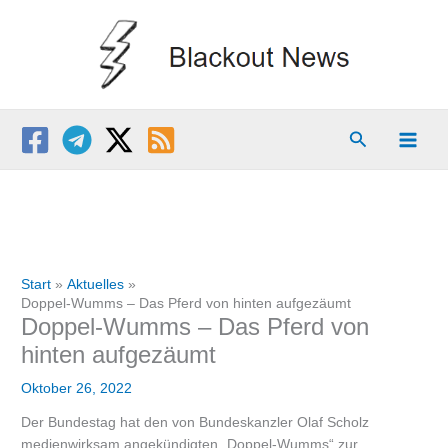
Zum
Inhalt
springen
Suchen
Start
Aktuelles
Doppel-Wumms – Das Pferd von hinten aufgezäumt
Doppel-Wumms – Das Pferd von
hinten aufgezäumt
Oktober 26, 2022
Der Bundestag hat den von Bundeskanzler Olaf Scholz
medienwirksam angekündigten „Doppel-Wumms“ zur