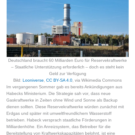
Deutschland braucht 60 Milliarden Euro für Reservekraftwerke
– Staatliche Unterstützung erforderlich – doch es steht kein
Geld zur Verfügung
Bild:
Looniverse
,
CC BY-SA 4.0
, via Wikimedia Commons
Im vergangenen Sommer gab es bereits Ankündigungen aus
Habecks Ministerium. Die Strategie sah vor, dass neue
Gaskraftwerke in Zeiten ohne Wind und Sonne als Backup
dienen sollten. Diese Reservekraftwerke würden zunächst mit
Erdgas und später mit umweltfreundlichem Wasserstoff
betrieben. Habeck versprach staatliche Förderungen in
Milliardenhöhe. Ein Anreizsystem, das Betreiber für die
Bereitstellung von Kraftwerkskapazitäten belohnt, ist eine