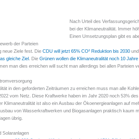
Nach Urteil des Verfassungsgerich
bei der Klimaneutralität. Immer höh
Einen Umsetzungsplan gibt es aber
ewerb der Parteien
g neue Ziele fest. Die
CDU will jetzt 65% CO² Reduktion bis 2030
und 
s gleiche Ziel
. Die
Grünen wollen die Klimaneutralität noch 10 Jahre
n man dies erreichen will sucht man allerdings bei allen Parteien 
 Stromversorgung
lität in den geforderten Zeiträumen zu erreichen muss man alle Kohl
 2022 vom Netz. Diese Kraftwerke haben im Jahr 2020 noch 53% des
r Klimaneutralität ist also ein Ausbau der Ökoenergieanlagen auf me
r Ausbau von Wasserkraftwerken und Biogasanlagen praktisch kaum me
agen übrig.
d Solaranlagen