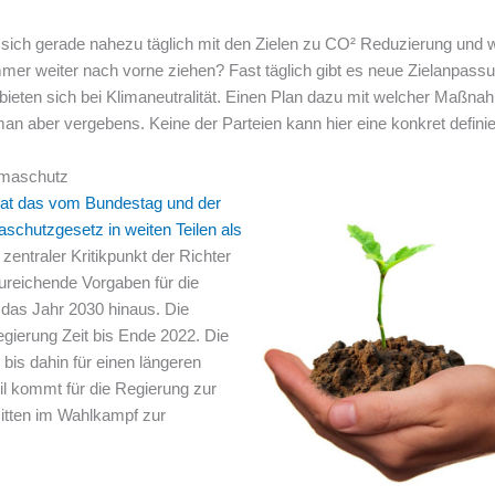
ch gerade nahezu täglich mit den Zielen zu CO² Reduzierung und wo
immer weiter nach vorne ziehen? Fast täglich gibt es neue Zielanpas
erbieten sich bei Klimaneutralität. Einen Plan dazu mit welcher Maß
t man aber vergebens. Keine der Parteien kann hier eine konkret defi
imaschutz
hat das vom Bundestag und der
schutzgesetz in weiten Teilen als
 zentraler Kritikpunkt der Richter
ureichende Vorgaben für die
das Jahr 2030 hinaus. Die
gierung Zeit bis Ende 2022. Die
 bis dahin für einen längeren
eil kommt für die Regierung zur
mitten im Wahlkampf zur