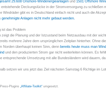
sgesamt 29.608 Onshore-Windenergieanlagen
und
1501 Offshore Win
e entstehende Deckungslücke in der Stromversorgung zu schließen 
e Windräder gibt es in Deutschland einfach nicht und auch die Akzept
s genehmigte Anlagen nicht mehr gebaut werden.
g ist das Problem
n zeigt die Planung und der Istzustand beim Netzausbau mit der wich
ereits mehrere Jahre dem ursprünglichen Zeitplan hinterher. Ohne d
im Norden überhaupt keinen Sinn, denn
bereits heute muss man Windk
sind
und den produzierten Strom gar nicht weiterleiten können. Es fehl
 entsprechende Umsetzung mit alle Bundesländern wird dauern, da i
halb setzen wir uns jetzt das Ziel nächsten Samstag 6 Richtige im Lo
dPress-Plugins
„Affiliate-Toolkit“
umgesetzt.