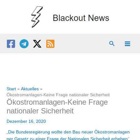
Zum
Inhalt
springen
Suchen
Start
Aktuelles
Ökostromanlagen-Keine Frage nationaler Sicherheit
Ökostromanlagen-Keine Frage
nationaler Sicherheit
Dezember 16, 2020
„
Die Bundesregierung wollte den Bau neuer Ökostromanlagen
per Gesetz zu einer Frage der Nationalen Sicherheit erheben
“