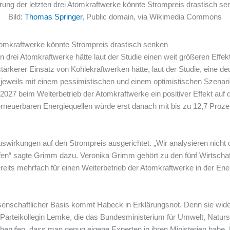
rung der letzten drei Atomkraftwerke könnte Strompreis drastisch s
Bild:
Thomas Springer
, Public domain, via Wikimedia Commons
Atomkraftwerke könnte Strompreis drastisch senken
en drei Atomkraftwerke hätte laut der Studie einen weit größeren Eff
tärkerer Einsatz von Kohlekraftwerken hätte, laut der Studie, eine de
eweils mit einem pessimistischen und einem optimistischen Szenari
027 beim Weiterbetrieb der Atomkraftwerke ein positiver Effekt auf 
erneuerbaren Energiequellen würde erst danach mit bis zu 12,7 Proze
Auswirkungen auf den Strompreis ausgerichtet. „Wir analysieren nicht
fen“ sagte Grimm dazu. Veronika Grimm gehört zu den fünf Wirtscha
eits mehrfach für einen Weiterbetrieb der Atomkraftwerke in der En
issenschaftlicher Basis kommt Habeck in Erklärungsnot. Denn sie wide
arteikollegin Lemke, die das Bundesministerium für Umwelt, Natursc
 berufen, dass man genug eigene Experten in ihren Ministerien habe