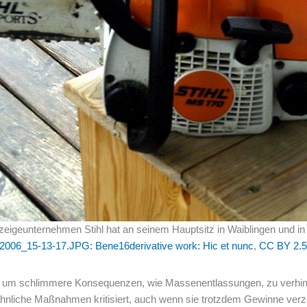
igeunternehmen Stihl hat an seinem Hauptsitz in Waiblingen und i
2006_15-13-17.JPG: Bene16derivative work: Hic et nunc
,
CC BY 2.5
etzt, um schlimmere Konsequenzen, wie Massenentlassungen, zu ver
ähnliche Maßnahmen kritisiert, auch wenn sie trotzdem Gewinne verze