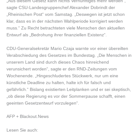
„Aus diesem Gesetz kann nichts Vernünftiges mehr werden“,
sagte CSU-Landesgruppenchef Alexander Dobrindt der
„Rheinischen Post“ vom Samstag. „Deswegen ist jetzt schon
klar, dass es in der nächsten Wahlperiode korrigiert werden
muss.“ Zu Recht betrachteten viele Menschen den aktuellen
Entwurf als „Bedrohung ihrer finanziellen Existenz“.
CDU-Generalsekretär Mario Czaja warnte vor einer übereilten
Verabschiedung des Gesetzes im Bundestag. „Die Menschen in
unserem Land sind durch dieses Chaos hinreichend
verunsichert worden“, sagte er den RND-Zeitungen vom
Wochenende. „Hingeschludertes Stückwerk, nur um eine
künstliche Deadline zu halten, halte ich für falsch und
gefährlich.“ Bislang existierten Leitplanken und er sei skeptisch,
„ob diese Regierung es vor der Sommerpause schafft, einen
geeinten Gesetzentwurf vorzulegen“.
AFP + Blackout.News
Lesen Sie auch: