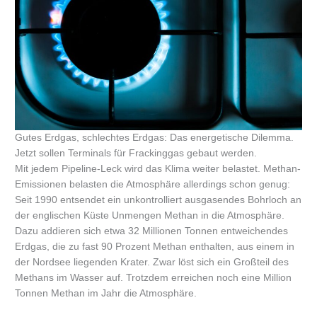
Gutes Erdgas, schlechtes Erdgas: Das energetische Dilemma.
Jetzt sollen Terminals für Frackinggas gebaut werden.
Mit jedem Pipeline-Leck wird das Klima weiter belastet. Methan-
Emissionen belasten die Atmosphäre allerdings schon genug:
Seit 1990 entsendet ein unkontrolliert ausgasendes Bohrloch an
der englischen Küste Unmengen Methan in die Atmosphäre.
Dazu addieren sich etwa 32 Millionen Tonnen entweichendes
Erdgas, die zu fast 90 Prozent Methan enthalten, aus einem in
der Nordsee liegenden Krater. Zwar löst sich ein Großteil des
Methans im Wasser auf. Trotzdem erreichen noch eine Million
Tonnen Methan im Jahr die Atmosphäre.