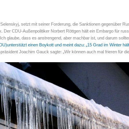
Selenskyj, setzt mit seiner Forderung, die Sanktionen gegenüber Rus
k. Der CDU-Außenpolitiker Norbert Röttgen hält ein Embargo für russ
„Ich glaube, dass es anstrengend, aber machbar ist, und darum sollte
U)unterstützt einen Boykott und meint dazu: „15 Grad im Winter hält
äsident Joachim Gauck sagte: „Wir können auch mal frieren für die 