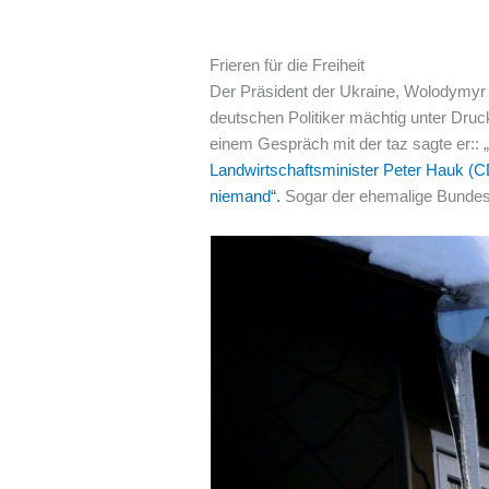
Frieren für die Freiheit
Der Präsident der Ukraine, Wolodymyr 
deutschen Politiker mächtig unter Druc
einem Gespräch mit der taz sagte er:: 
Landwirtschaftsminister Peter Hauk (CD
niemand“
.
Sogar der ehemalige Bundespr