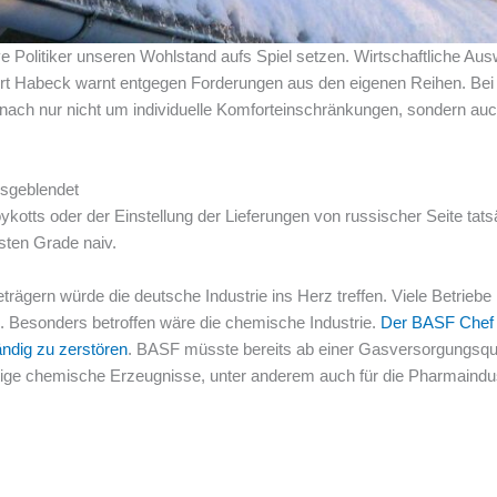
aive Politiker unseren Wohlstand aufs Spiel setzen. Wirtschaftliche 
ert Habeck warnt entgegen Forderungen aus den eigenen Reihen. Bei
 nach nur nicht um individuelle Komforteinschränkungen, sondern au
usgeblendet
otts oder der Einstellung der Lieferungen von russischer Seite tatsä
sten Grade naiv.
rägern würde die deutsche Industrie ins Herz treffen. Viele Betriebe
. Besonders betroffen wäre die chemische Industrie.
Der BASF Chef w
ändig zu zerstören
. BASF müsste bereits ab einer Gasversorgungsqu
ige chemische Erzeugnisse, unter anderem auch für die Pharmaindust