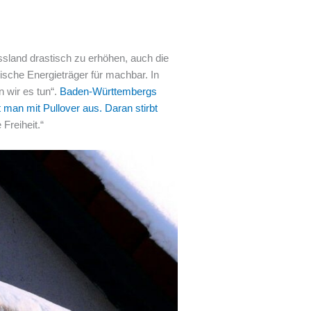
sland drastisch zu erhöhen, auch die
ische Energieträger für machbar. In
n wir es tun“.
Baden-Württembergs
 man mit Pullover aus. Daran stirbt
Freiheit.“