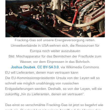
Fracking-Gas soll unsere Energieversorgung retten.
Umweltverbände in USA wehren sich, die Ressourcen für
Europa noch weiter auszubauen
Bild: Mischapparatur für das Beimischen der Fracfluide zum
Wasser, vor dem Einpressen in das Bohrloch.
Joshua Doubek
,
CC BY-SA 3.0
, via Wikimedia Commons
EU will Lieferanten, denen man vertrauen kann
Die EU-Kommissionspräsidentin Ursula von der Leyen will so
schnell wie möglich unabhängig von russischen
Erdgaslieferungen werden. Deshalb, so von der Leyen, will sie
zukünftig „hin zu Lieferanten, denen wir vertrauen“.
Das einst so verschmähte Fracking-Gas ist jetzt so begehrt wie