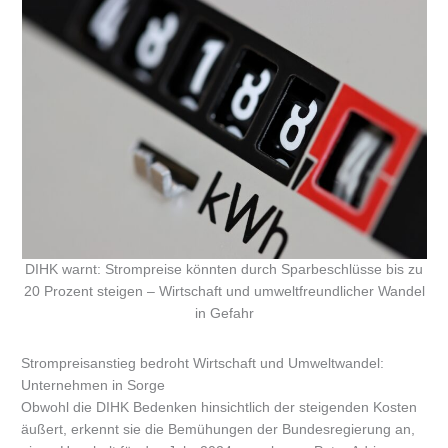
DIHK warnt: Strompreise könnten durch Sparbeschlüsse bis zu
20 Prozent steigen – Wirtschaft und umweltfreundlicher Wandel
in Gefahr
Strompreisanstieg bedroht Wirtschaft und Umweltwandel:
Unternehmen in Sorge
Obwohl die DIHK Bedenken hinsichtlich der steigenden Kosten
äußert, erkennt sie die Bemühungen der Bundesregierung an,