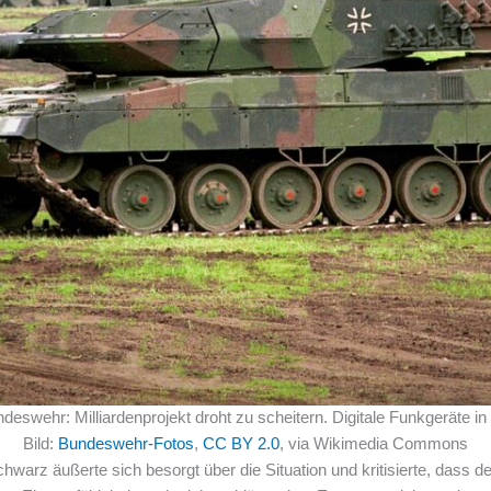
eswehr: Milliardenprojekt droht zu scheitern. Digitale Funkgeräte 
Bild:
Bundeswehr-Fotos
,
CC BY 2.0
, via Wikimedia Commons
warz äußerte sich besorgt über die Situation und kritisierte, dass d