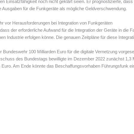
len Einsatzfähigkeit noch nicht geklärt seien. Er prognostizierte, das
die Ausgaben für die Funkgeräte als mögliche Geldverschwendung.
wehr vor Herausforderungen bei Integration von Funkgeräten
dass der erforderliche Aufwand für die Integration der Geräte in die F
 Industrie erfolgen könne. Die genauen Zeitpläne für diese Integratio
Bundeswehr 100 Milliarden Euro für die digitale Vernetzung vorgese
schuss des Bundestags bewilligte im Dezember 2022 zunächst 1,3 Mi
den Euro. Am Ende könnte das Beschaffungsvorhaben Führungsfunk ein