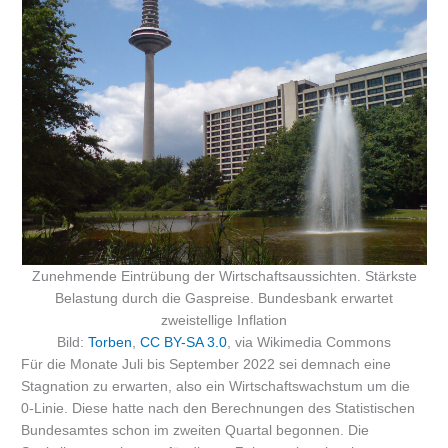
Zunehmende Eintrübung der Wirtschaftsaussichten. Stärkste
Belastung durch die Gaspreise. Bundesbank erwartet
zweistellige Inflation
Bild:
Torben
,
CC BY-SA 3.0
, via Wikimedia Commons
Für die Monate Juli bis September 2022 sei demnach eine
Stagnation zu erwarten, also ein Wirtschaftswachstum um die
0-Linie. Diese hatte nach den Berechnungen des Statistischen
Bundesamtes schon im zweiten Quartal begonnen. Die