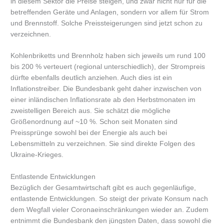
in diesem Sektor die Preise steigen, und zwar nicht nur für die
betreffenden Geräte und Anlagen, sondern vor allem für Strom
und Brennstoff. Solche Preissteigerungen sind jetzt schon zu
verzeichnen.
Kohlenbriketts und Brennholz haben sich jeweils um rund 100
bis 200 % verteuert (regional unterschiedlich), der Strompreis
dürfte ebenfalls deutlich anziehen. Auch dies ist ein
Inflationstreiber. Die Bundesbank geht daher inzwischen von
einer inländischen Inflationsrate ab den Herbstmonaten im
zweistelligen Bereich aus. Sie schätzt die mögliche
Größenordnung auf ~10 %. Schon seit Monaten sind
Preissprünge sowohl bei der Energie als auch bei
Lebensmitteln zu verzeichnen. Sie sind direkte Folgen des
Ukraine-Krieges.
Entlastende Entwicklungen
Bezüglich der Gesamtwirtschaft gibt es auch gegenläufige,
entlastende Entwicklungen. So steigt der private Konsum nach
dem Wegfall vieler Coronaeinschränkungen wieder an. Zudem
entnimmt die Bundesbank den jüngsten Daten, dass sowohl die