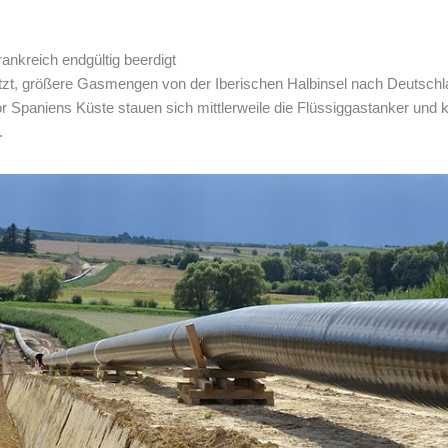
ankreich endgültig beerdigt
zt, größere Gasmengen von der Iberischen Halbinsel nach Deutschlan
r Spaniens Küste stauen sich mittlerweile die Flüssiggastanker und 
.