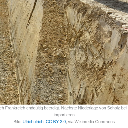
ch Frankreich endgültig beerdigt. Nächste Niederlage von Scholz 
importieren
Bild:
Ulrichulrich
,
CC BY 3.0
, via Wikimedia Commons