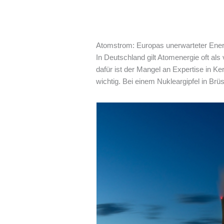
Atomstrom: Europas unerwarteter Energ
In Deutschland gilt Atomenergie oft als
dafür ist der Mangel an Expertise in K
wichtig. Bei einem Nukleargipfel in Brü