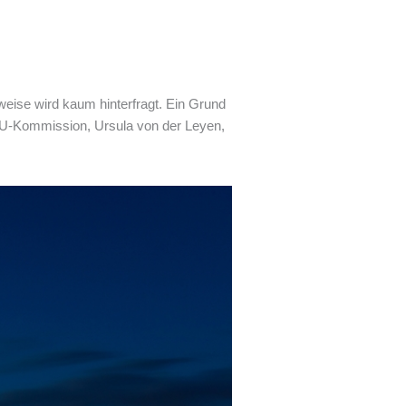
tweise wird kaum hinterfragt. Ein Grund
r EU-Kommission, Ursula von der Leyen,