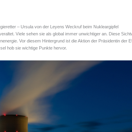
ieretter – Ursula von der Leyens Weckruf beim Nukleargipfel
 veraltet. Viele sehen sie als global immer unwichtiger an. Diese Sich
ernenergie. Vor diesem Hintergrund ist die Aktion der Präsidentin de
ssel hob sie wichtige Punkte hervor.