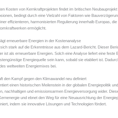
nten Kosten von Kernkraftprojekten findet im britischen Neubauprojekt
osionen, bedingt durch eine Vielzahl von Faktoren wie Bauverzögeru
 einer effizienteren, harmonisierten Regulierung innerhalb Europas, 
Atomkraftwerken ermöglicht.
lägt erneuerbare Energien in der Kostenanalyse
sich stark auf die Erkenntnisse aus dem Lazard-Bericht. Dieser Beri
 ist als erneuerbare Energien. Solch eine Analyse liefert eine feste B
tengünstige Energiequelle sein kann, sobald sie etabliert ist. Dadurch
t des weltweiten Energiemixes bei.
ft den Kampf gegen den Klimawandel neu definiert
entiert einen historischen Meilenstein in der globalen Energiepolitik
en, nachhaltigen und emissionsarmen Energieversorgung wider. Dies
ernenergie und ebnet den Weg für eine Neuausrichtung der Energiepoli
iert, indem sie innovative Lösungen und Technologien fördert.