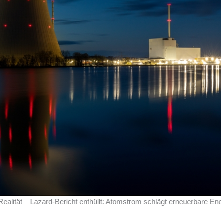
ealität – Lazard-Bericht enthüllt: Atomstrom schlägt erneuerbare En