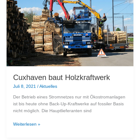
Strompreise
explodieren
Cuxhaven baut Holzkraftwerk
Juli 8, 2021
/
Aktuelles
Der Betrieb eines Stromnetzes nur mit Ökostromanlagen
ist bis heute ohne Back-Up-Kraftwerke auf fossiler Basis
nicht möglich. Die Hauptlieferanten sind
Cuxhaven
Weiterlesen »
baut
Holzkraftwerk