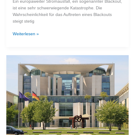
Ein europaweiter Stromausfall, ein sogenannter Blackout,
ist eine sehr schwerwiegende Katastrophe. Die
Wahrscheinlichkeit für das Auftreten eines Blackouts
steigt stetig
Österreich:
Weiterlesen »
Das
ganze
Land
bereitet
sich
auf
Blackout
vor