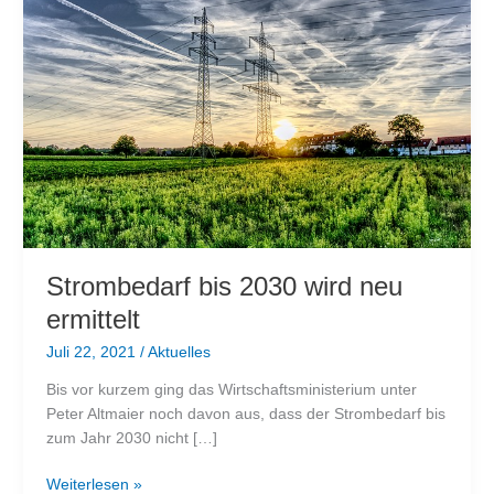
Strombedarf bis 2030 wird neu
ermittelt
Juli 22, 2021
/
Aktuelles
Bis vor kurzem ging das Wirtschaftsministerium unter
Peter Altmaier noch davon aus, dass der Strombedarf bis
zum Jahr 2030 nicht […]
Strombedarf
Weiterlesen »