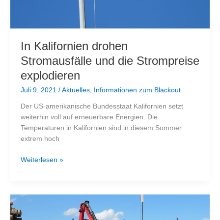
In Kalifornien drohen
Stromausfälle und die Strompreise
explodieren
Juli 9, 2021
/
Aktuelles
,
Informationen zum Blackout
Der US-amerikanische Bundesstaat Kalifornien setzt
weiterhin voll auf erneuerbare Energien. Die
Temperaturen in Kalifornien sind in diesem Sommer
extrem hoch
In
Weiterlesen »
Kalifornien
drohen
Stromausfälle
und
die