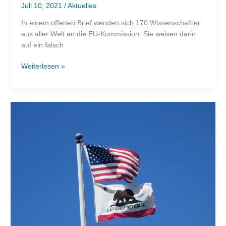
Juli 10, 2021
/
Aktuelles
In einem offenen Brief wenden sich 170 Wissenschaftler
aus aller Welt an die EU-Kommission. Sie weisen darin
auf ein falsch
Nicht
Weiterlesen »
genug
Ökostrom
für
E-
Autos