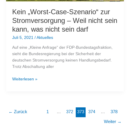
Kein „Worst-Case-Szenario“ zur
Stromversorgung – Weil nicht sein
kann, was nicht sein darf
Juli 5, 2021
/
Aktuelles
Auf eine „Kleine Anfrage“ der FDP-Bundestagsfraktion,
sieht die Bundesregierung bei der Sicherheit der
deutschen Stromversorgung keinen Handlungsbedarf.
Trotz Abschaltung aller
Kein
Weiterlesen »
„Worst-
Case-
Szenario“
zur
Stromversorgung
←
Zurück
1
…
372
373
374
…
378
–
Weiter
→
Weil
nicht