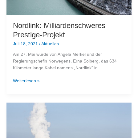
Nordlink: Milliardenschweres
Prestige-Projekt
Juli 18, 2021
/
Aktuelles
Am 27. Mai wurde von Angela Merkel und der
Regierungschefin Norwegens, Erna Solberg, das 634
Kilometer lange Kabel namens „Nordlink“ in
Nordlink:
Weiterlesen »
Milliardenschweres
Prestige-
Projekt