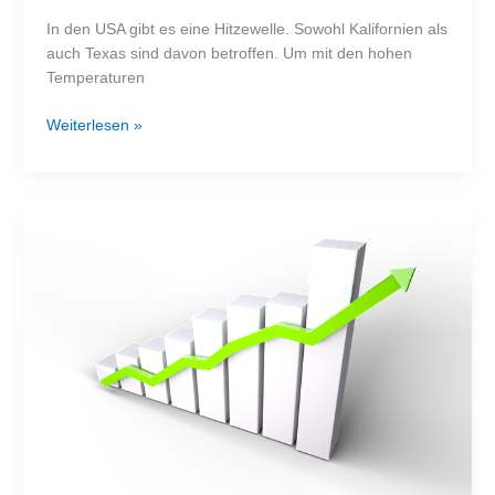
In den USA gibt es eine Hitzewelle. Sowohl Kalifornien als
auch Texas sind davon betroffen. Um mit den hohen
Temperaturen
Angst
Weiterlesen »
vor
Stromausfall:
In
den
USA
sind
Notstromaggregate
ausverkauft