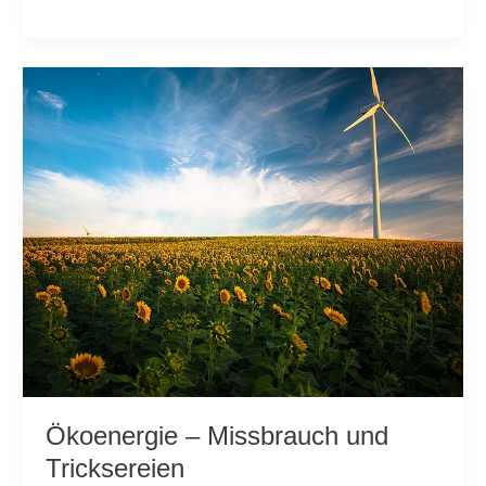
bis
2030
wird
neu
ermittelt
Ökoenergie – Missbrauch und
Tricksereien