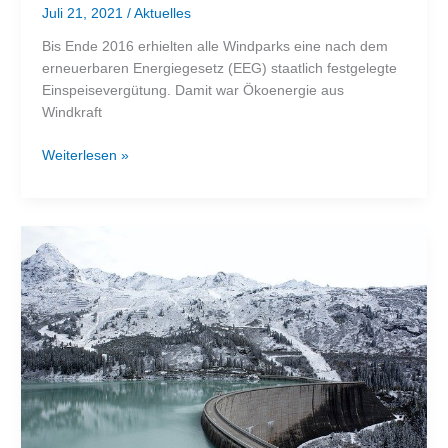
Juli 21, 2021
/
Aktuelles
Bis Ende 2016 erhielten alle Windparks eine nach dem
erneuerbaren Energiegesetz (EEG) staatlich festgelegte
Einspeisevergütung. Damit war Ökoenergie aus
Windkraft
Ökoenergie
Weiterlesen »
–
Missbrauch
und
Tricksereien