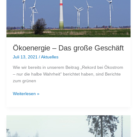
Ökoenergie – Das große Geschäft
Juli 13, 2021
/
Aktuelles
Wie wir bereits in unserem Beitrag „Rekord bei Ökostrom
– nur die halbe Wahrheit“ berichtet haben, sind Berichte
zum grünen
Ökoenergie
Weiterlesen »
–
Das
große
Geschäft