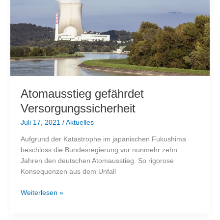
Atomausstieg gefährdet
Versorgungssicherheit
Juli 17, 2021
/
Aktuelles
Aufgrund der Katastrophe im japanischen Fukushima
beschloss die Bundesregierung vor nunmehr zehn
Jahren den deutschen Atomausstieg. So rigorose
Konsequenzen aus dem Unfall
Atomausstieg
Weiterlesen »
gefährdet
Versorgungssicherheit