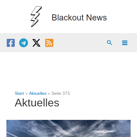
Zum
Inhalt
springen
Suchen
Start
Aktuelles
Seite 373
Aktuelles