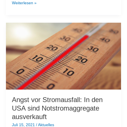
Wir
Weiterlesen »
haben
nachgefragt:
Bundesnetzagentur
zu
Blackout
–
„äußerst
unwahrscheinlich“
Angst vor Stromausfall: In den
USA sind Notstromaggregate
ausverkauft
Juli 15, 2021
/
Aktuelles