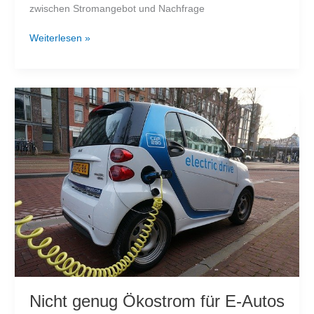
zwischen Stromangebot und Nachfrage
Steuerung
Weiterlesen »
eines
Stromnetzes
–
Phasenschieber
und
Blindleistung
Nicht genug Ökostrom für E-Autos