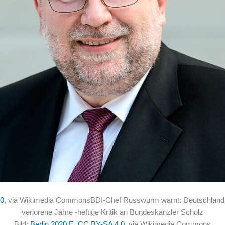
0
, via Wikimedia CommonsBDI-Chef Russwurm warnt: Deutschland ve
verlorene Jahre -heftige Kritik an Bundeskanzler Scholz
Bild:
Berlin 2020 E
,
CC BY-SA 4.0
, via Wikimedia Commons