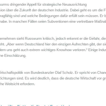
wurms dringender Appell für strategische Neuausrichtung
on über die Zukunft der deutschen Industrie. Dabei geht es um die F
agfähig sind und welche Bedingungen dafür erfüllt sein müssen. Er be
is habe. In manchen Fällen seien Subventionen eine vertretbare Maßn
ternehmen sieht Russwurm kritisch, jedoch erkennt er die Gefahr, di
ht. „Aber wenn Deutschland hier den einzigen Aufrechten gibt, der s
ndern uns geht auch extrem wichtiges Knowhow verloren.“ Einige Indus
ne Einschätzung.
irtschaftspolitik von Bundeskanzler Olaf Scholz. Er spricht von Chan
ichtungen sind. Es wird deutlich, dass die deutsche Wirtschaft vor g
e Weitsicht erfordern.