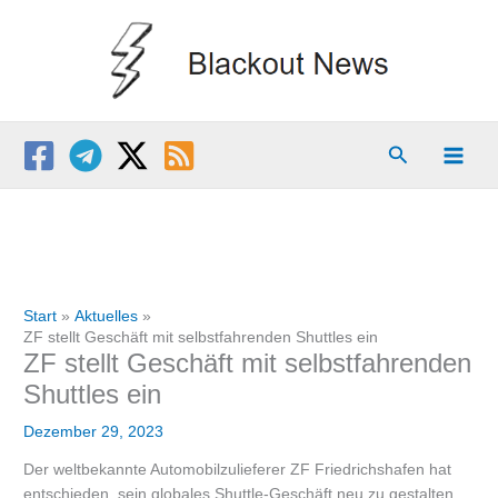
Zum
Inhalt
springen
Suchen
Start
Aktuelles
ZF stellt Geschäft mit selbstfahrenden Shuttles ein
ZF stellt Geschäft mit selbstfahrenden
Shuttles ein
Dezember 29, 2023
Der weltbekannte Automobilzulieferer ZF Friedrichshafen hat
entschieden, sein globales Shuttle-Geschäft neu zu gestalten