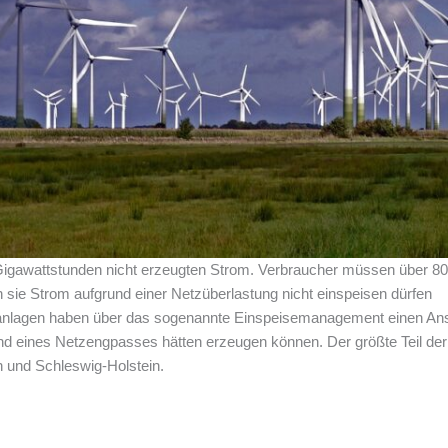
igawattstunden nicht erzeugten Strom. Verbraucher müssen über 800 
 sie Strom aufgrund einer Netzüberlastung nicht einspeisen dürfen
aranlagen haben über das sogenannte Einspeisemanagement einen Ans
und eines Netzengpasses hätten erzeugen können. Der größte Teil der
 und Schleswig-Holstein.