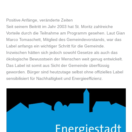
Positive Anfänge, veränderte Zeiten
Seit seinem Beitritt im Jahr 2003 hat St. Moritz zahlreiche
Vorteile durch die Teilnahme am Programm gesehen. Laut Gian
Marco Tomaschett, Mitglied des Gemeindevorstands, war das
Label anfangs ein wichtiger Schritt für die Gemeinde.
Inzwischen hätten sich jedoch sowohl Gesetze als auch das
ökologische Bewusstsein der Menschen weit genug entwickelt.
Das Label ist somit aus Sicht der Gemeinde überflüssig
geworden. Bürger sind heutzutage selbst ohne offizielles Label
sensibilisiert für Nachhaltigkeit und Energieeffizienz.