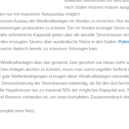
Milliarden Mehrkosten für Netzau
nach Süden müssen massiv ausg
rgien nur mit massivem Netzausbau möglich
massiven Ausbau der Windkraftanlagen im Norden zu erreichen. Nur dor
ommengen produzieren zu können. Der im Norden erzeugte Strom wir
afür erforderliche Kapazität geben aber die aktuelle Stromtrassen nich
orden erzeugten Stroms über ausländische Netze in den Süden.
Polen
mnetze dadurch bereits zu massiven Störungen kam.
e Windkraftanlagen über das gesamte Jahr gesehen nur etwas mehr al
en Anlagen decken zu können, muss man somit ungefähr fünfmal sovi
er gute Wetterbedingungen erzeugen diese Windkraftanlagen wesentl
 Dimensionierung der Stromtrassen notwendig, als für den durchschnitt
r die Haupttrassen nur zu maximal 50% der möglichen Kapazität aus. 
ügend Reserve vorhanden ist, um einen kompletten Zusammenbruch de
omplett ohne Netz: