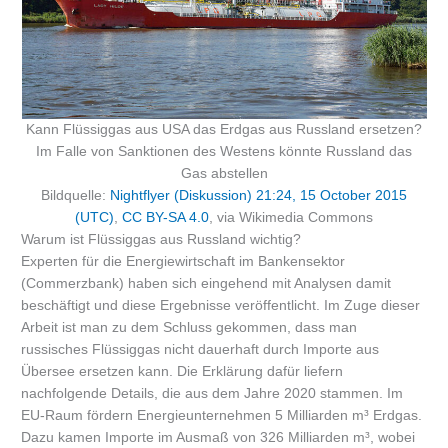
Kann Flüssiggas aus USA das Erdgas aus Russland ersetzen?
Im Falle von Sanktionen des Westens könnte Russland das
Gas abstellen
Bildquelle:
Nightflyer (Diskussion) 21:24, 15 October 2015
(UTC)
,
CC BY-SA 4.0
, via Wikimedia Commons
Warum ist Flüssiggas aus Russland wichtig?
Experten für die Energiewirtschaft im Bankensektor
(Commerzbank) haben sich eingehend mit Analysen damit
beschäftigt und diese Ergebnisse veröffentlicht. Im Zuge dieser
Arbeit ist man zu dem Schluss gekommen, dass man
russisches Flüssiggas nicht dauerhaft durch Importe aus
Übersee ersetzen kann. Die Erklärung dafür liefern
nachfolgende Details, die aus dem Jahre 2020 stammen. Im
EU-Raum fördern Energieunternehmen 5 Milliarden m³ Erdgas.
Dazu kamen Importe im Ausmaß von 326 Milliarden m³, wobei