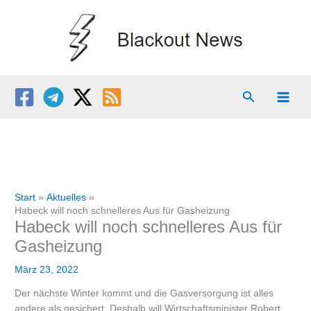
Zum
Inhalt
springen
Suchen
Start
Aktuelles
Habeck will noch schnelleres Aus für Gasheizung
Habeck will noch schnelleres Aus für
Gasheizung
März 23, 2022
Der nächste Winter kommt und die Gasversorgung ist alles
andere als gesichert. Deshalb will Wirtschaftsminister Robert