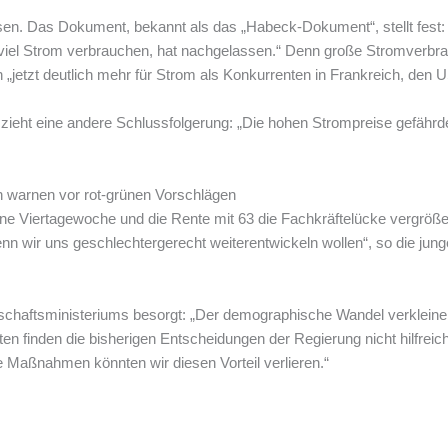
en. Das Dokument, bekannt als das „Habeck-Dokument“, stellt fest: 
e viel Strom verbrauchen, hat nachgelassen.“ Denn große Stromverbra
n „jetzt deutlich mehr für Strom als Konkurrenten in Frankreich, den 
eht eine andere Schlussfolgerung: „Die hohen Strompreise gefährd
n warnen vor rot-grünen Vorschlägen
e Viertagewoche und die Rente mit 63 die Fachkräftelücke vergrößern.
 wir uns geschlechtergerecht weiterentwickeln wollen“, so die jun
schaftsministeriums besorgt: „Der demographische Wandel verkleinert
en finden die bisherigen Entscheidungen der Regierung nicht hilfreich
te Maßnahmen könnten wir diesen Vorteil verlieren.“