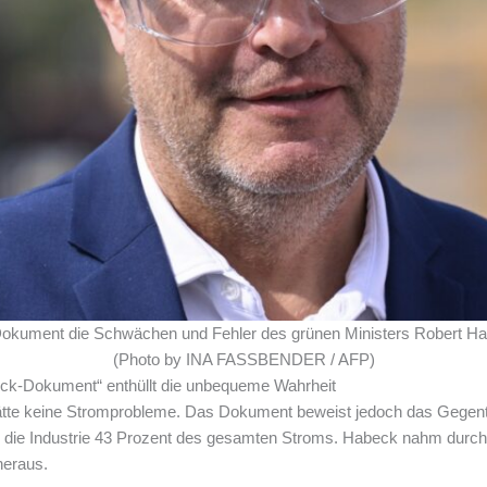
 Dokument die Schwächen und Fehler des grünen Ministers Robert Hab
(Photo by INA FASSBENDER / AFP)
ck-Dokument“ enthüllt die unbequeme Wahrheit
ätte keine Stromprobleme. Das Dokument beweist jedoch das Gegente
e die Industrie 43 Prozent des gesamten Stroms. Habeck nahm durc
heraus.