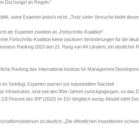
n Dschungel an Regeln.“
olitik, seine Experten jedoch nicht: „Trotz vieler Versuche bleibt die
t ab: Experten zweifeln an „Fortschritts-Koalition“
annte Fortschritts-Koalition keine positiven Veränderungen für die deu
iveness Ranking 2023 den 22. Rang von 64 Ländern, ein deutlicher
rliche Ranking des International Institute for Management Developme
n im Sinkflug: Experten warnen vor industriellem Nachteil
 für Infrastruktur, sind seit den 90er-Jahren zurückgegangen, so das
it 2,6 Prozent des BIP (2022) im EU-Vergleich wenig. Aktuell steht D
haftsministerium ist deutlich: „Die öffentlichen Investitionen schwi
“