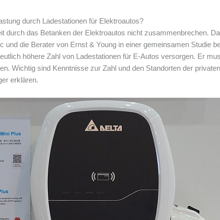
lastung durch Ladestationen für Elektroautos?
eit durch das Betanken der Elektroautos nicht zusammenbrechen. D
ic und die Berater von Ernst & Young in einer gemeinsamen Studie be
tlich höhere Zahl von Ladestationen für E-Autos versorgen. Er muss
en. Wichtig sind Kenntnisse zur Zahl und den Standorten der private
ger erklären.