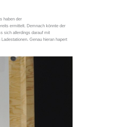
as haben der
reits ermittelt. Demnach könnte der
 sich allerdings darauf mit
n Ladestationen. Genau hieran hapert