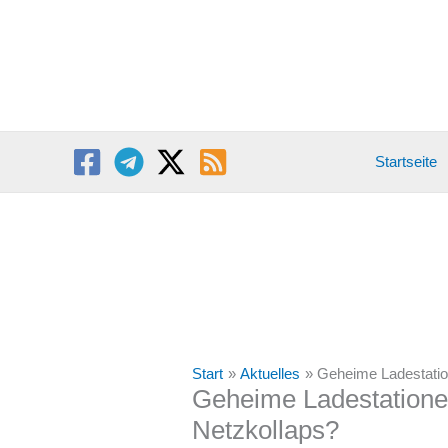
Zum
Inhalt
springen
Startseite
Start
Aktuelles
Geheime Ladestation
Geheime Ladestationen 
Netzkollaps?