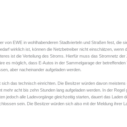
ker von EWE in wohlhabenderen Stadtvierteln und Straßen fest, die si
edarf wirklich ist, können die Netzbetreiber nicht einschätzen, wenn 
teres ist die Verteilung des Stroms. Hierfür muss das Stromnetz der Z
 wäre es möglich, dass E-Autos in der Sammelgarage der betreffend
ossen, aber nacheinander aufgeladen werden.
t sich das technisch einrichten. Die Besitzer würden davon meisten
ht mehr acht bis zehn Stunden lang aufgeladen werden. In der Regel 
ten jedoch alle Ladevorgänge gleichzeitig starten, dauert das Laden d
ossen sein. Die Besitzer würden sich also mit der Meldung ihrer La