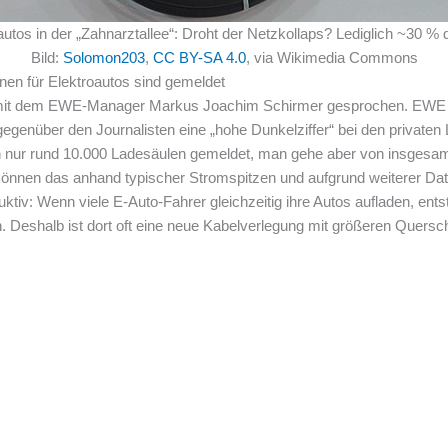
utos in der „Zahnarztallee“: Droht der Netzkollaps? Lediglich ~30 % 
Bild:
Solomon203
,
CC BY-SA 4.0
, via Wikimedia Commons
onen für Elektroautos sind gemeldet
 mit dem EWE-Manager Markus Joachim Schirmer gesprochen. EWE is
egenüber den Journalisten eine „hohe Dunkelziffer“ bei den privaten 
 nur rund 10.000 Ladesäulen gemeldet, man gehe aber von insgesa
können das anhand typischer Stromspitzen und aufgrund weiterer Dat
iv: Wenn viele E-Auto-Fahrer gleichzeitig ihre Autos aufladen, entst
 Deshalb ist dort oft eine neue Kabelverlegung mit größeren Querschn