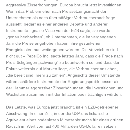
aggressive Zinserhöhungen: Europa braucht jetzt Investitionen
Wenn das Problem eher nach Preissetzungsmacht der
Unternehmen als nach übermäßiger Verbrauchernachfrage
aussieht, bedarf es einer anderen Debatte und anderer
Instrumente. Ignazio Visco von der EZB sagte, sie werde
„genau beobachten“, ob Unternehmen, die im vergangenen
Jahr die Preise angehoben haben, ihre gesunkenen
Energiekosten nun weitergeben würden. Die Vorzeichen sind
nicht gut – PepsiCo Inc. sagte letztes Jahr, dass die Frage nach
Preisrückgängen „schwierig“ zu beantworten sei und dass der
Fokus weiterhin auf Marken liege, die Verbraucher anziehen,
„die bereit sind, mehr zu zahlen“. Angesichts dieser Umstände
wären schärfere Instrumente der Regierungspolitik besser als
der Hammer aggressiver Zinserhöhungen, die Investitionen und
Wachstum zusammen mit der Inflation beeinträchtigen würden.
Das Letzte, was Europa jetzt braucht, ist ein EZB-getriebener
Abschwung. In einer Zeit, in der die USA das fiskalische
Äquivalent eines bodenlosen Mimosenbrunchs für einen grünen
Rausch im Wert von fast 400 Milliarden US-Dollar einsetzen