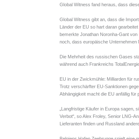
Global Witness fand heraus, dass diese
Global Witness gibt an, dass die Import
Länder der EU so hart daran gearbeitet
bemerkte Jonathan Noronha-Gant von Glo
noch, dass europäische Unternehmen Mi
Die Mehrheit des russischen Gases st
während auch Frankreichs TotalEnergie
EU in der Zwickmühle: Milliarden für r
Trotz verschärfter EU-Sanktionen gegen
Abhängigkeit macht die EU anfällig für
„Langfristige Käufer in Europa sagen, s
Verbot“, so Alex Froley, Senior LNG-A
Lieferanten finden und Russland ander
Belgiens Hafen Zeebrugge spielt eine 