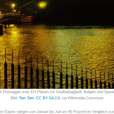
 Flüssiggas trotz EU-Plänen zur Unabhängigkeit. Belgien und Spani
Bild:
Tam Tam
,
CC BY-SA 2.0
, via Wikimedia Commons
en Gases stiegen von Januar bis Juli um 40 Prozent im Vergleich zu