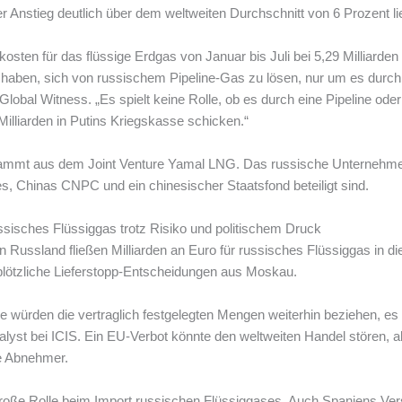
r Anstieg deutlich über dem weltweiten Durchschnitt von 6 Prozent li
kosten für das flüssige Erdgas von Januar bis Juli bei 5,29 Milliarde
 haben, sich von russischem Pipeline-Gas zu lösen, nur um es durch 
bal Witness. „Es spielt keine Rolle, ob es durch eine Pipeline ode
lliarden in Putins Kriegskasse schicken.“
ammt aus dem Joint Venture Yamal LNG. Das russische Unternehmen 
s, Chinas CNPC und ein chinesischer Staatsfond beteiligt sind.
ussisches Flüssiggas trotz Risiko und politischem Druck
 Russland fließen Milliarden an Euro für russisches Flüssiggas in d
 plötzliche Lieferstopp-Entscheidungen aus Moskau.
ie würden die vertraglich festgelegten Mengen weiterhin beziehen, es s
nalyst bei ICIS. Ein EU-Verbot könnte den weltweiten Handel stören,
e Abnehmer.
große Rolle beim Import russischen Flüssiggases. Auch Spaniens Ver