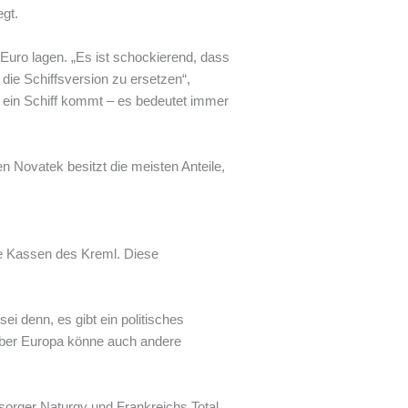
egt.
n Euro lagen. „Es ist schockierend, dass
die Schiffsversion zu ersetzen“,
r ein Schiff kommt – es bedeutet immer
Novatek besitzt die meisten Anteile,
ie Kassen des Kreml. Diese
ei denn, es gibt ein politisches
 aber Europa könne auch andere
sorger Naturgy und Frankreichs Total