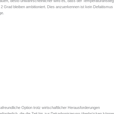
auert, desto unwahrscheinlicher wird es, dass der Temperaturanstieg s
2 Grad bleiben ambitioniert. Dies anzuerkennen ist kein Defaitismus
ge.
afreundliche Option trotz wirtschaftlicher Herausforderungen
erforderlich, die die Zeit bis zur Dekarbonisierung überbrücken könn