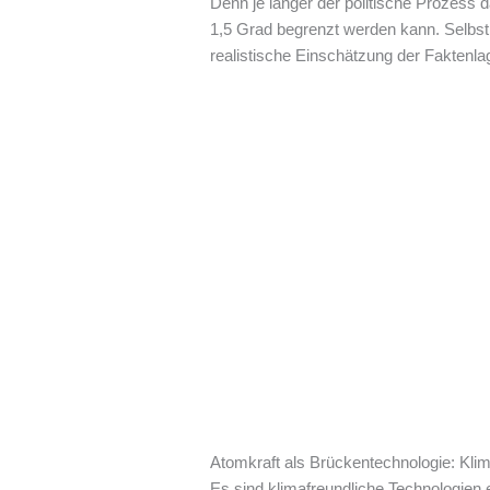
Denn je länger der politische Prozess d
1,5 Grad begrenzt werden kann. Selbst 
realistische Einschätzung der Faktenla
Atomkraft als Brückentechnologie: Klim
Es sind klimafreundliche Technologien 