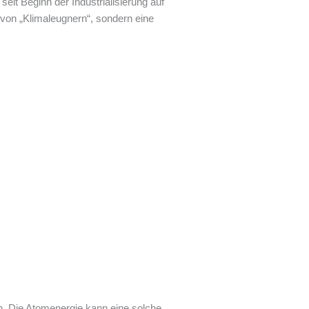
eit Beginn der Industrialisierung auf
 von „Klimaleugnern“, sondern eine
en. Die Atomenergie kann eine solche