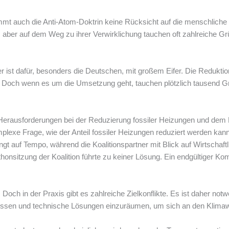
 nimmt auch die Anti-Atom-Doktrin keine Rücksicht auf die menschlich
, aber auf dem Weg zu ihrer Verwirklichung tauchen oft zahlreiche G
r ist dafür, besonders die Deutschen, mit großem Eifer. Die Reduktion
n. Doch wenn es um die Umsetzung geht, tauchen plötzlich tausend Gr
rausforderungen bei der Reduzierung fossiler Heizungen und dem
plexe Frage, wie der Anteil fossiler Heizungen reduziert werden kann
t auf Tempo, während die Koalitionspartner mit Blick auf Wirtschaftli
thonsitzung der Koalition führte zu keiner Lösung. Ein endgültiger
. Doch in der Praxis gibt es zahlreiche Zielkonflikte. Es ist daher not
essen und technische Lösungen einzuräumen, um sich an den Klima