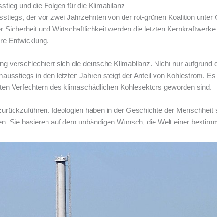
ieg und die Folgen für die Klimabilanz
tiegs, der vor zwei Jahrzehnten von der rot-grünen Koalition unter
er Sicherheit und Wirtschaftlichkeit werden die letzten Kernkraftwerke
ere Entwicklung.
ung verschlechtert sich die deutsche Klimabilanz. Nicht nur aufgrund
usstiegs in den letzten Jahren steigt der Anteil von Kohlestrom. Es
sten Verfechtern des klimaschädlichen Kohlesektors geworden sind.
e zurückzuführen. Ideologien haben in der Geschichte der Menschhei
sen. Sie basieren auf dem unbändigen Wunsch, die Welt einer besti