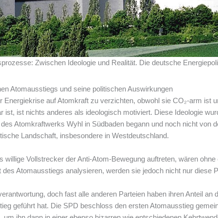
prozesse: Zwischen Ideologie und Realität. Die deutsche Energiepol
hen Atomausstiegs und seine politischen Auswirkungen
 Energiekrise auf Atomkraft zu verzichten, obwohl sie CO₂-arm ist
ist, ist nichts anderes als ideologisch motiviert. Diese Ideologie w
u des Atomkraftwerks Wyhl in Südbaden begann und noch nicht von
olitische Landschaft, insbesondere in Westdeutschland.
als willige Vollstrecker der Anti-Atom-Bewegung auftreten, wären ohn
lität des Atomausstiegs analysieren, werden sie jedoch nicht nur diese
erantwortung, doch fast alle anderen Parteien haben ihren Anteil an 
tieg geführt hat. Die SPD beschloss den ersten Atomausstieg gemei
b, um ihn dann in einer ebenso bizarren wie entschiedenen Kehrtwend