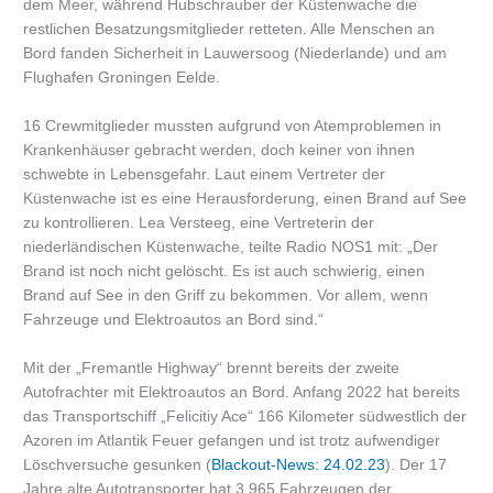
dem Meer, während Hubschrauber der Küstenwache die
restlichen Besatzungsmitglieder retteten. Alle Menschen an
Bord fanden Sicherheit in Lauwersoog (Niederlande) und am
Flughafen Groningen Eelde.
16 Crewmitglieder mussten aufgrund von Atemproblemen in
Krankenhäuser gebracht werden, doch keiner von ihnen
schwebte in Lebensgefahr. Laut einem Vertreter der
Küstenwache ist es eine Herausforderung, einen Brand auf See
zu kontrollieren. Lea Versteeg, eine Vertreterin der
niederländischen Küstenwache, teilte Radio NOS1 mit: „Der
Brand ist noch nicht gelöscht. Es ist auch schwierig, einen
Brand auf See in den Griff zu bekommen. Vor allem, wenn
Fahrzeuge und Elektroautos an Bord sind.“
Mit der „Fremantle Highway“ brennt bereits der zweite
Autofrachter mit Elektroautos an Bord. Anfang 2022 hat bereits
das Transportschiff „Felicitiy Ace“ 166 Kilometer südwestlich der
Azoren im Atlantik Feuer gefangen und ist trotz aufwendiger
Löschversuche gesunken (
Blackout-News: 24.02.23
). Der 17
Jahre alte Autotransporter hat 3.965 Fahrzeugen der