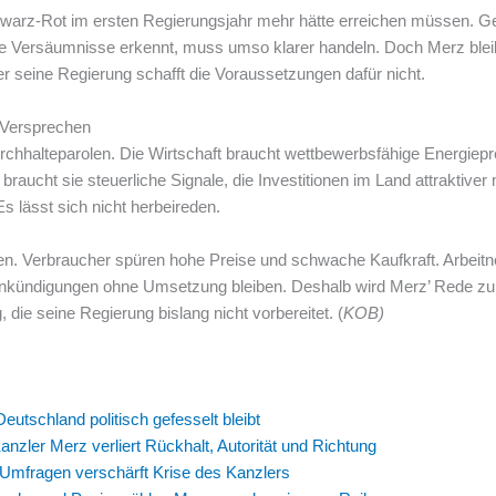
hwarz-Rot im ersten Regierungsjahr mehr hätte erreichen müssen. G
ne Versäumnisse erkennt, muss umso klarer handeln. Doch Merz blei
er seine Regierung schafft die Voraussetzungen dafür nicht.
 Versprechen
chhalteparolen. Die Wirtschaft braucht wettbewerbsfähige Energiepr
 braucht sie steuerliche Signale, die Investitionen im Land attrakt
s lässt sich nicht herbeireden.
men. Verbraucher spüren hohe Preise und schwache Kaufkraft. Arbei
 Ankündigungen ohne Umsetzung bleiben. Deshalb wird Merz’ Rede z
, die seine Regierung bislang nicht vorbereitet. (
KOB)
utschland politisch gefesselt bleibt
nzler Merz verliert Rückhalt, Autorität und Richtung
 Umfragen verschärft Krise des Kanzlers