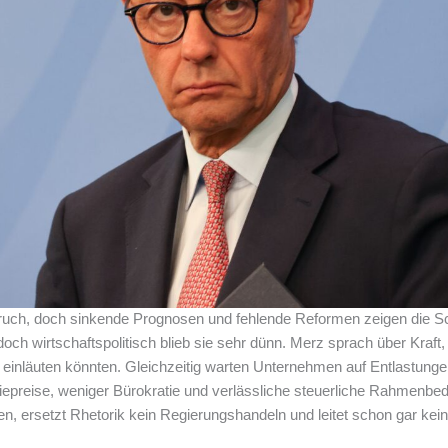
ruch, doch sinkende Prognosen und fehlende Reformen zeigen die S
doch wirtschaftspolitisch blieb sie sehr dünn. Merz sprach über Kraf
nläuten könnten. Gleichzeitig warten Unternehmen auf Entlastungen,
iepreise, weniger Bürokratie und verlässliche steuerliche Rahmenb
en, ersetzt Rhetorik kein Regierungshandeln und leitet schon gar ke