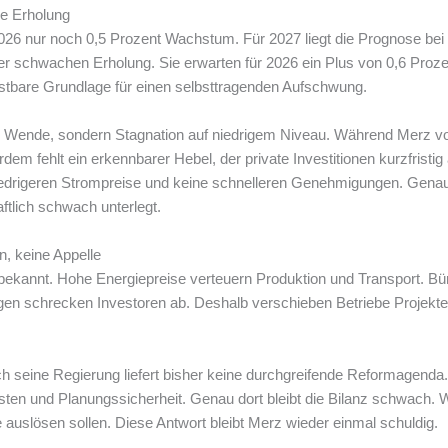
e Erholung
026 nur noch 0,5 Prozent Wachstum. Für 2027 liegt die Prognose bei
iner schwachen Erholung. Sie erwarten für 2026 ein Plus von 0,6 Proz
astbare Grundlage für einen selbsttragenden Aufschwung.
 Wende, sondern Stagnation auf niedrigem Niveau. Während Merz vom
em fehlt ein erkennbarer Hebel, der private Investitionen kurzfristig
niedrigeren Strompreise und keine schnelleren Genehmigungen. Gena
aftlich schwach unterlegt.
, keine Appelle
bekannt. Hohe Energiepreise verteuern Produktion und Transport. Büro
 schrecken Investoren ab. Deshalb verschieben Betriebe Projekte, 
ch seine Regierung liefert bisher keine durchgreifende Reformagen
sten und Planungssicherheit. Genau dort bleibt die Bilanz schwach. 
uslösen sollen. Diese Antwort bleibt Merz wieder einmal schuldig.