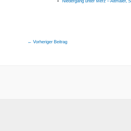
Niedergang unter Merz – Altmaier, 
←
Vorheriger Beitrag