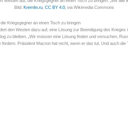
n Westen auf, die Kriegsgegner an einen Tisch zu bringen. „Wir alle le
Bild:
Kremlin.ru
,
CC BY 4.0
, via Wikimedia Commons
 die Kriegsgegner an einen Tisch zu bringen
ert den Westen dazu auf, eine Lösung zur Beendigung des Krieges in
alog zu bleiben. „Wir müssen eine Lösung finden und versuchen, Rus
ördern. Präsident Macron hat recht, wenn er das tut. Und auch die T