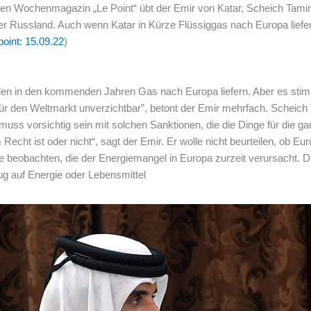
hen Wochenmagazin „Le Point“ übt der Emir von Katar, Scheich Tamim 
 Russland. Auch wenn Katar in Kürze Flüssiggas nach Europa liefer
point: 15.09.22
)
rden in den kommenden Jahren Gas nach Europa liefern. Aber es stim
r den Weltmarkt unverzichtbar”, betont der Emir mehrfach. Scheich 
muss vorsichtig sein mit solchen Sanktionen, die die Dinge für die g
Recht ist oder nicht“, sagt der Emir. Er wolle nicht beurteilen, ob Eur
 beobachten, die der Energiemangel in Europa zurzeit verursacht. Der
zug auf Energie oder Lebensmittel