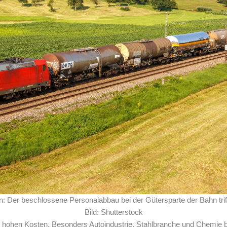
en: Der beschlossene Personalabbau bei der Gütersparte der Bahn tri
Bild: Shutterstock
mit hohen Kosten. Besonders Autoindustrie, Stahlbranche und Chemie 