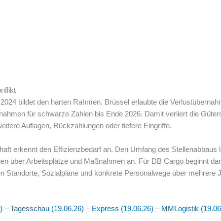
flikt
4 bildet den harten Rahmen. Brüssel erlaubte die Verlustübernahme
hmen für schwarze Zahlen bis Ende 2026. Damit verliert die Gütersp
eitere Auflagen, Rückzahlungen oder tiefere Eingriffe.
ft erkennt den Effizienzbedarf an. Den Umfang des Stellenabbaus l
gen über Arbeitsplätze und Maßnahmen an. Für DB Cargo beginnt dam
n Standorte, Sozialpläne und konkrete Personalwege über mehrere J
)
–
Tagesschau (19.06.26)
–
Express (19.06.26)
–
MMLogistik (19.06