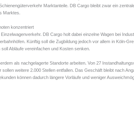
hienengüterverkehr Marktanteile. DB Cargo bleibt zwar ein zentrale
es Marktes.
oten konzentriert
 den Einzelwagenverkehr. DB Cargo holt dabei einzelne Wagen bei Indu
rbahnhöfen. Künftig soll die Zugbildung jedoch vor allem in Köln-
 soll Abläufe vereinfachen und Kosten senken.
ßerdem als nachgelagerte Standorte arbeiten. Von 27 Instandhaltungs
 sollen weitere 2.000 Stellen entfallen. Das Geschäft bleibt nach 
iekunden können dadurch längere Vorläufe und weniger Ausweichmögl