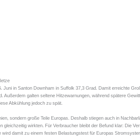
Netze
. Juni in Santon Downham in Suffolk 37,3 Grad. Damit erreichte Großb
rd. Außerdem galten seltene Hitzewarnungen, während spätere Gewitte
iese Abkühlung jedoch zu spät.
annien, sondern große Teile Europas. Deshalb stiegen auch in Nachba
eichzeitig wirkten. Für Verbraucher bleibt der Befund klar: Die Vers
wird damit zu einem festen Belastungstest für Europas Stromsyste