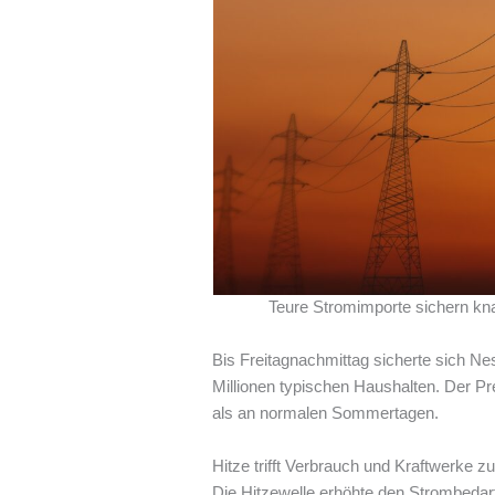
Teure Stromimporte sichern kna
Bis Freitagnachmittag sicherte sich N
Millionen typischen Haushalten. Der Pr
als an normalen Sommertagen.
Hitze trifft Verbrauch und Kraftwerke zu
Die Hitzewelle erhöhte den Strombedarf i