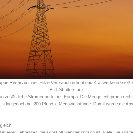
ppe Reserven, weil Hitze Verbrauch erhöht und Kraftwerke in Großb
Bild: Shutterstock
eso zusätzliche Stromimporte aus Europa. Die Menge entsprach rech
eis lag jedoch bei 200 Pfund je Megawattstunde. Damit wurde die Ab
gleich
n einer Jahreszeit, die sonst oft weniger kritisch ist. Viele Haushalt