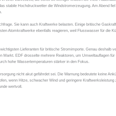
 das stabile Hochdruckwetter die Windstromerzeugung. Am Abend fi
b.
chfrage. Sie kann auch Kraftwerke belasten. Einige britische Gaskraf
ssten Atomkraftwerke ebenfalls reagieren, weil Flusswasser für die 
wichtigsten Lieferanten für britische Stromimporte. Genau deshalb v
en Markt. EDF drosselte mehrere Reaktoren, um Umweltauflagen für 
urch hohe Wassertemperaturen stärker in den Fokus.
rsorgung nicht akut gefährdet sei. Die Warnung bedeutete keine Ank
mpfen, wenn Hitze, schwacher Wind und geringere Kraftwerksleist
nde wertvoll.