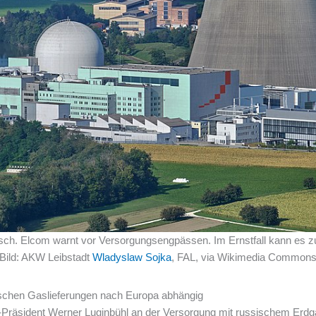
isch. Elcom warnt vor Versorgungsengpässen. Im Ernstfall kann es
Bild: AKW Leibstadt
Wladyslaw Sojka
, FAL, via Wikimedia Common
schen Gaslieferungen nach Europa abhängig
Präsident Werner Luginbühl an der Versorgung mit russischem Erdgas