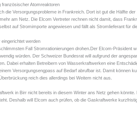
g französischer Atomreaktoren
rch die Versorgungsprobleme in Frankreich. Dort ist gut die Hälfte d
 mehr am Netz. Die Elcom Vertreter rechnen nicht damit, dass Frank
lbst auf Stromimporte angewiesen und fällt als Stromlieferant für di
r eingerichtet werden
schlimmsten Fall Stromrationierungen drohen.Der Elcom-Präsident w
ndig würden. Der Schweizer Bundesrat will aufgrund der angespan
hten. Dabei erhalten Betreibern von Wasserkraftwerken eine Entschäd
einem Versorgungsengpass auf Bedarf abrufbar ist. Damit können ku
berbrückung reich dies allerdings bei Weitem nicht aus.
twerk in Birr nicht bereits in diesem Winter ans Netz gehen könnte. D
t. Deshalb will Elcom auch prüfen, ob die Gaskraftwerke kurzfristig 