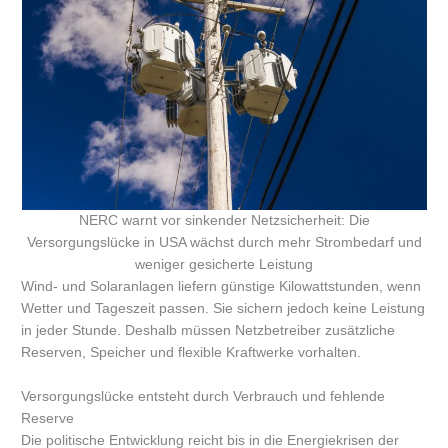
NERC warnt vor sinkender Netzsicherheit: Die
Versorgungslücke in USA wächst durch mehr Strombedarf und
weniger gesicherte Leistung
Wind- und Solaranlagen liefern günstige Kilowattstunden, wenn
Wetter und Tageszeit passen. Sie sichern jedoch keine Leistung
in jeder Stunde. Deshalb müssen Netzbetreiber zusätzliche
Reserven, Speicher und flexible Kraftwerke vorhalten.
Versorgungslücke entsteht durch Verbrauch und fehlende
Reserve
Die politische Entwicklung reicht bis in die Energiekrisen der