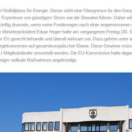
-Notfallplans für Energie. Dieser sieht eine Obergrenze für den Gaspr
 Exporteure von günstigem Strom wie die Slowakei führen. Daher wil
ünftig drosseln, wenn seine Forderungen nach einer angemessenen e
e Ministerpräsident Eduar Heger hatte am vergangenen Freitag (30.
 der EU gerecht behandle und überall wirksam sei. Dazu gehöre unter
rgiekonzernen auf gesamteuropäischer Ebene. Diese Gewinne müsst
U-Mitgliedsländer umverteilt werden. Die EU-Kommission hatte dagege
eniger radikale Maßnahmen angekündigt.