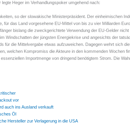
r legte Heger im Verhandlungspoker umgehend nach:
eiten, so der slowakische Ministerpräsident. Der einheimischen In
e, für das Land vorgesehene EU-Mittel von bis zu vier Milliarden Eur
pfänger bislang die zweckgerichtete Verwendung der EU-Gelder nicht
im Windschatten der jüngsten Energiekrise und angesichts der tatsäc
ds für die Mittelvergabe etwas aufzuweichen. Dagegen wehrt sich 
ten, welchen Kompromiss die Akteure in den kommenden Wochen find
er essenziellen Importmenge von dringend benötigtem Strom. Die Wah
itischer
ackout vor
d auch ins Ausland verkauft
isches Öl
he Hersteller zur Verlagerung in die USA