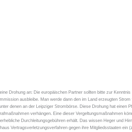
 eine Drohung an: Die europäischen Partner sollten bitte zur Kenntni
ommission ausbleibe. Man werde dann den im Land erzeugten Strom f
nter denen an der Leipziger Strombörse. Diese Drohung hat einen Pf
rafmaßnahmen verhängen. Eine dieser Vergeltungsmaßnahmen könnt
 erhebliche Durchleitungsgebühren erhält. Das wissen Heger und Hir
rchaus Vertragsverletzungsverfahren gegen ihre Mitgliedsstaaten ein