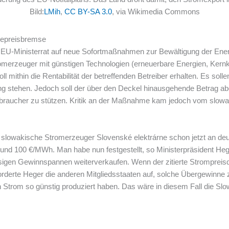
Bild:
LMih
,
CC BY-SA 3.0
, via Wikimedia Commons
iepreisbremse
 EU-Ministerrat auf neue Sofortmaßnahmen zur Bewältigung der Energ
tromerzeuger mit günstigen Technologien (erneuerbare Energien, Kern
 mithin die Rentabilität der betreffenden Betreiber erhalten. Es solle
ung stehen. Jedoch soll der über den Deckel hinausgehende Betrag 
rbraucher zu stützen. Kritik an der Maßnahme kam jedoch vom slowa
e slowakische Stromerzeuger Slovenské elektrárne schon jetzt an deu
r rund 100 €/MWh. Man habe nun festgestellt, so Ministerpräsident He
esigen Gewinnspannen weiterverkaufen. Wenn der zitierte Strompre
rderte Heger die anderen Mitgliedsstaaten auf, solche Übergewinne 
 Strom so günstig produziert haben. Das wäre in diesem Fall die Slo