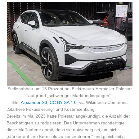
Stellenabbau um 15 Prozent bei Elektroauto-Hersteller Polestar
aufgrund „schwieriger Marktbedingungen“
Bild:
Alexander-93
,
CC BY-SA 4.0
, via Wikimedia Commons
„Stärkere Fokussierung“ und Kostensenkung
Bereits im Mai 2023 hatte Polestar angekündigt, die Anzahl der
Beschäftigten zu reduzieren. Das Unternehmen rechtfertigte
diese Maßnahme damit, dass sie notwendig sei, um sich
„stärker auf ihre Kernziele zu konzentrieren“ und gleichzeitig