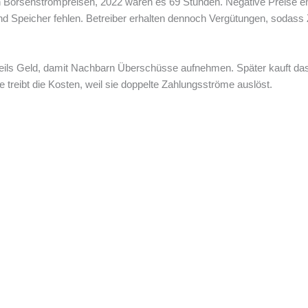
 Börsenstrompreisen, 2022 waren es 69 Stunden. Negative Preise en
und Speicher fehlen. Betreiber erhalten dennoch Vergütungen, sodas
eils Geld, damit Nachbarn Überschüsse aufnehmen. Später kauft das 
 treibt die Kosten, weil sie doppelte Zahlungsströme auslöst.