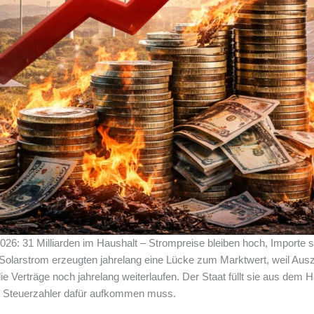
6: 31 Milliarden im Haushalt – Strompreise bleiben hoch, Importe st
 Solarstrom erzeugten jahrelang eine Lücke zum Marktwert, weil Aus
die Verträge noch jahrelang weiterlaufen. Der Staat füllt sie aus dem 
r Steuerzahler dafür aufkommen muss.