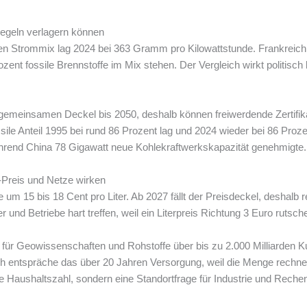
-Regeln verlagern können
 Strommix lag 2024 bei 363 Gramm pro Kilowattstunde. Frankreich 
ent fossile Brennstoffe im Mix stehen. Der Vergleich wirkt politisch b
gemeinsamen Deckel bis 2050, deshalb können freiwerdende Zertifik
ossile Anteil 1995 bei rund 86 Prozent lag und 2024 wieder bei 86 Proz
hrend China 78 Gigawatt neue Kohlekraftwerkskapazität genehmigte.
-Preis und Netze wirken
um 15 bis 18 Cent pro Liter. Ab 2027 fällt der Preisdeckel, deshalb 
nd Betriebe hart treffen, weil ein Literpreis Richtung 3 Euro rutsch
 für Geowissenschaften und Rohstoffe über bis zu 2.000 Milliarden 
h entspräche das über 20 Jahren Versorgung, weil die Menge rechneri
ne Haushaltszahl, sondern eine Standortfrage für Industrie und Rechen