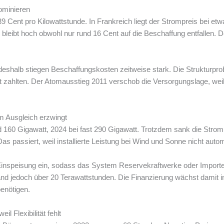
ominieren
9 Cent pro Kilowattstunde. In Frankreich liegt der Strompreis bei et
 bleibt hoch obwohl nur rund 16 Cent auf die Beschaffung entfallen. 
deshalb stiegen Beschaffungskosten zeitweise stark. Die Strukturpro
 zahlten. Der Atomausstieg 2011 verschob die Versorgungslage, weil 
m Ausgleich erzwingt
nd 160 Gigawatt, 2024 bei fast 290 Gigawatt. Trotzdem sank die Stro
s passiert, weil installierte Leistung bei Wind und Sonne nicht autom
e Einspeisung ein, sodass das System Reservekraftwerke oder Import
and jedoch über 20 Terawattstunden. Die Finanzierung wächst damit in
enötigen.
il Flexibilität fehlt